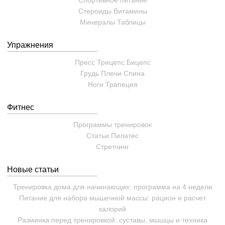
Спортивное питание
Стероиды
Витамины
Минералы
Таблицы
Упражнения
Пресс
Трицепс
Бицепс
Грудь
Плечи
Спина
Ноги
Трапеция
Фитнес
Программы тренировок
Статьи
Пилатес
Cтретчинг
Новые статьи
Тренировка дома для начинающих: программа на 4 недели
Питание для набора мышечной массы: рацион и расчет
калорий
Разминка перед тренировкой: суставы, мышцы и техника