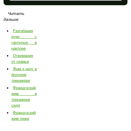
Читать
дальше:
Разгибания
руки с
гантелью в
наклоне
Отжимания
от скамьи
Жим к низу в
блочном
тренажере
Французский
жим в
тренажере
сидя
Французский
жим лежа