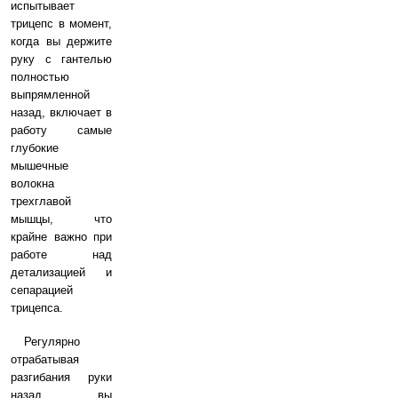
испытывает
трицепс в момент,
когда вы держите
руку с гантелью
полностью
выпрямленной
назад, включает в
работу самые
глубокие
мышечные
волокна
трехглавой
мышцы, что
крайне важно при
работе над
детализацией и
сепарацией
трицепса.
Регулярно
отрабатывая
разгибания руки
назад, вы