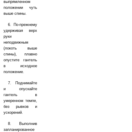
выпрямленном
положении чуть
выше спины.
6. По-прежнему
удерживая верх
руки
неподвижным
(локоть выше
спины), плавно
опустите гантель
в исходное
положение.
7. Поднимайте
и опускайте
гантель в
умеренном темпе,
без рывков и
ускорений.
8. Выполнив
запланированное