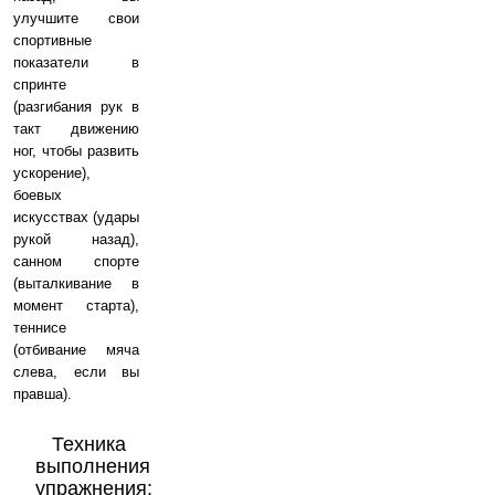
улучшите свои
спортивные
показатели в
спринте
(разгибания рук в
такт движению
ног, чтобы развить
ускорение),
боевых
искусствах (удары
рукой назад),
санном спорте
(выталкивание в
момент старта),
теннисе
(отбивание мяча
слева, если вы
правша).
Техника
выполнения
упражнения: