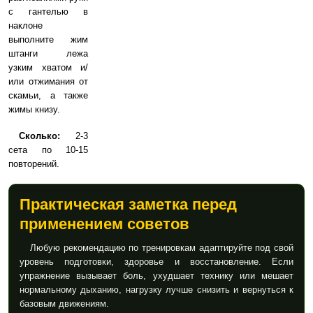
с гантелью в
наклоне
выполните жим
штанги лежа
узким хватом и/
или отжимания от
скамьи, а также
жимы книзу.
Сколько:
2-3
сета по 10-15
повторений.
Практическая заметка перед
применением советов
Любую рекомендацию по тренировкам адаптируйте под свой
уровень подготовки, здоровье и восстановление. Если
упражнение вызывает боль, ухудшает технику или мешает
нормальному дыханию, нагрузку лучше снизить и вернуться к
базовым движениям.