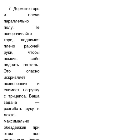
7. Держите торс
и плечи
параллельно
полу. Не
поворачивайте
торс, поднимая
плечо рабочей
руки, чтобы
помочь себе
поднять гантель.
Это опасно
искривляет
позвоночник и
снимает нагрузку
с трицепса. Ваша
задача —
разгибать руку в
локте,
максимально
обездвижив при
этом все
остальные части