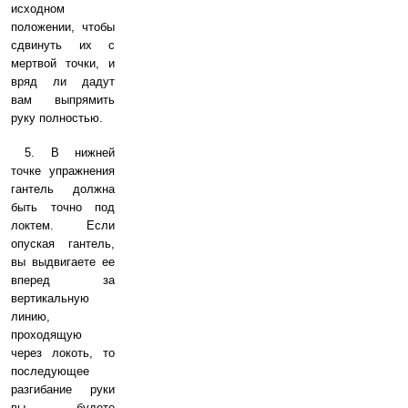
исходном
положении, чтобы
сдвинуть их с
мертвой точки, и
вряд ли дадут
вам выпрямить
руку полностью.
5. В нижней
точке упражнения
гантель должна
быть точно под
локтем. Если
опуская гантель,
вы выдвигаете ее
вперед за
вертикальную
линию,
проходящую
через локоть, то
последующее
разгибание руки
вы будете