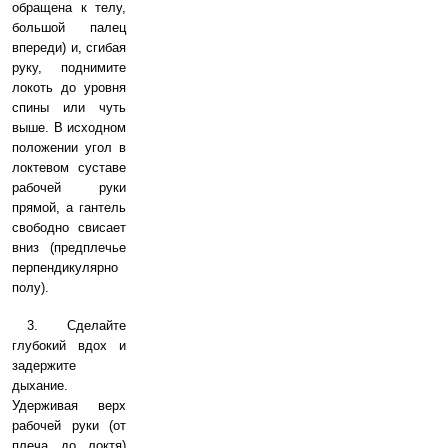
обращена к телу,
большой палец
впереди) и, сгибая
руку, поднимите
локоть до уровня
спины или чуть
выше. В исходном
положении угол в
локтевом суставе
рабочей руки
прямой, а гантель
свободно свисает
вниз (предплечье
перпендикулярно
полу).
3. Сделайте
глубокий вдох и
задержите
дыхание.
Удерживая верх
рабочей руки (от
плеча до локтя)