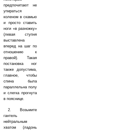
предпочитают не
упираться
коленом в скамью
и просто ставить
ноги «в разножку»
(левая ступня
выставлена
вперед на шаг по
отношению к
правой). Такая
постановка ног
также допустима,
главное, чтобы
спина была
параллельна полу
и слегка прогнута
в пояснице.
2. Возьмите
гантель
нейтральным
хватом (ладонь