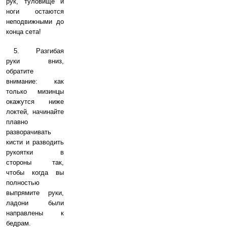
рук, туловище и
ноги остаются
неподвижными до
конца сета!
5. Разгибая
руки вниз,
обратите
внимание: как
только мизинцы
окажутся ниже
локтей, начинайте
плавно
разворачивать
кисти и разводить
рукоятки в
стороны так,
чтобы когда вы
полностью
выпрямите руки,
ладони были
направлены к
бедрам.