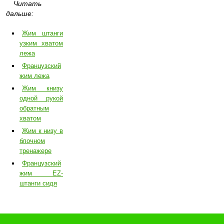
Читать
дальше:
Жим штанги
узким хватом
лежа
Французский
жим лежа
Жим книзу
одной рукой
обратным
хватом
Жим к низу в
блочном
тренажере
Французский
жим EZ-
штанги сидя