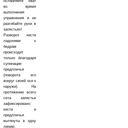
ослабляйте хват
во время
выполнения
упражнения и не
разгибайте руки в
запястьях!
Разворот кисти
ладонями к
бедрам
происходит
только благодаря
супинации
предплечья
(поворота его
вокруг своей оси к
наружи). На
протяжении всего
сета запястье
зафиксировано:
кисти и
предплечья
вытянуты в одну
линию.