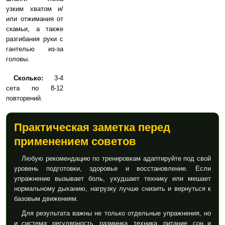
узким хватом и/
или отжимания от
скамьи, а также
разгибания руки с
гантелью из-за
головы.
Сколько:
3-4
сета по 8-12
повторений.
Практическая заметка перед
применением советов
Любую рекомендацию по тренировкам адаптируйте под свой
уровень подготовки, здоровье и восстановление. Если
упражнение вызывает боль, ухудшает технику или мешает
нормальному дыханию, нагрузку лучше снизить и вернуться к
базовым движениям.
Для результата важны не только отдельные упражнения, но
и система: регулярность, разминка, техника, питание, сон и