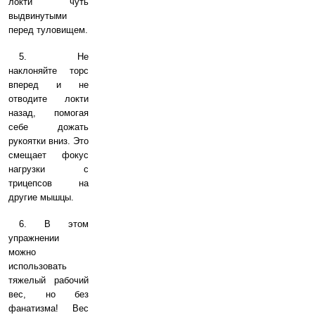
локти чуть
выдвинутыми
перед туловищем.
5. Не
наклоняйте торс
вперед и не
отводите локти
назад, помогая
себе дожать
рукоятки вниз. Это
смещает фокус
нагрузки с
трицепсов на
другие мышцы.
6. В этом
упражнении
можно
использовать
тяжелый рабочий
вес, но без
фанатизма! Вес