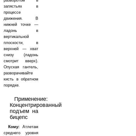
разворотом в
запястьях в
процессе
движения. В
нижней точке —
ладонь в
вертикальной
плоскости, в
верхней — хват
снизу (ладонь
смотрит вверх).
Опуская гантель,
разворачивайте
кисть в обратном
порядке.
Применение:
Концентрированный
подъем на
бицепс
Кому:
Атлетам
среднего уровня