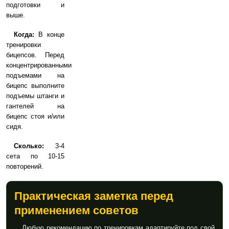
подготовки и
выше.
Когда:
В конце
тренировки
бицепсов. Перед
концентрированными
подъемами на
бицепс выполните
подъемы штанги и
гантелей на
бицепс стоя и/или
сидя.
Сколько:
3-4
сета по 10-15
повторений.
Практическая заметка перед
применением советов
Любую рекомендацию по тренировкам адаптируйте под свой