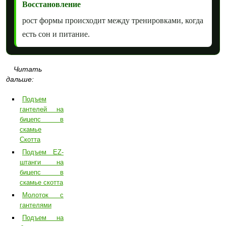
Восстановление
рост формы происходит между тренировками, когда
есть сон и питание.
Читать
дальше:
Подъем
гантелей на
бицепс в
скамье
Скотта
Подъем EZ-
штанги на
бицепс в
скамье скотта
Молоток с
гантелями
Подъем на