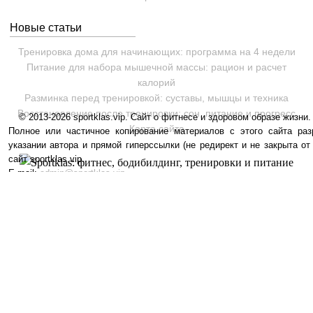
Новые статьи
Тренировка дома для начинающих: программа на 4 недели
Питание для набора мышечной массы: рацион и расчет
калорий
Разминка перед тренировкой: суставы, мышцы и техника
Восстановление после тренировки: сон, питание и прогресс
© 2013-2026 sportklas.vip. Сайт о фитнесе и здоровом образе жизни. 
Карта сайта
Полное или частичное копирование материалов с этого сайта раз
указании автора и прямой гиперссылки (не редирект и не закрыта от
сайт sportklas.vip.
E-mail:
admin@sportklas.vip