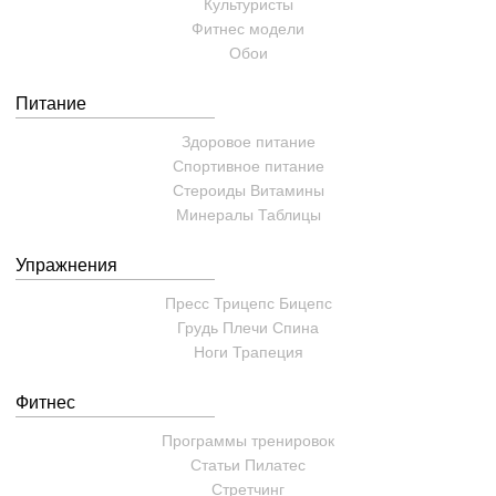
Культуристы
Фитнес модели
Обои
Питание
Здоровое питание
Спортивное питание
Стероиды
Витамины
Минералы
Таблицы
Упражнения
Пресс
Трицепс
Бицепс
Грудь
Плечи
Спина
Ноги
Трапеция
Фитнес
Программы тренировок
Статьи
Пилатес
Cтретчинг