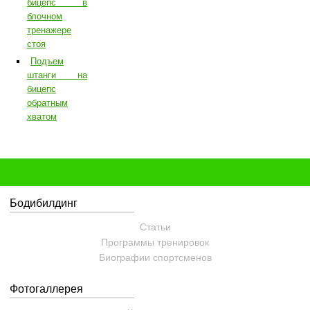
бицепс в
блочном
тренажере
стоя
Подъем
штанги на
бицепс
обратным
хватом
Бодибилдинг
Статьи
Программы тренировок
Биографии спортсменов
Фотогаллерея