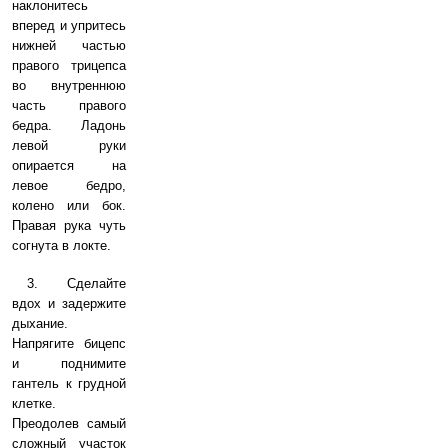
наклонитесь
вперед и упритесь
нижней частью
правого трицепса
во внутреннюю
часть правого
бедра. Ладонь
левой руки
опирается на
левое бедро,
колено или бок.
Правая рука чуть
согнута в локте.
3. Сделайте
вдох и задержите
дыхание.
Напрягите бицепс
и поднимите
гантель к грудной
клетке.
Преодолев самый
сложный участок