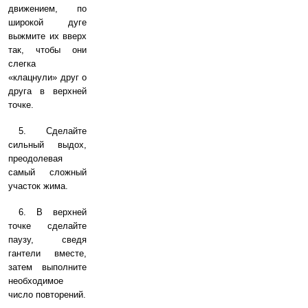
движением, по
широкой дуге
выжмите их вверх
так, чтобы они
слегка
«клацнули» друг о
друга в верхней
точке.
5. Сделайте
сильный выдох,
преодолевая
самый сложный
участок жима.
6. В верхней
точке сделайте
паузу, сведя
гантели вместе,
затем выполните
необходимое
число повторений.