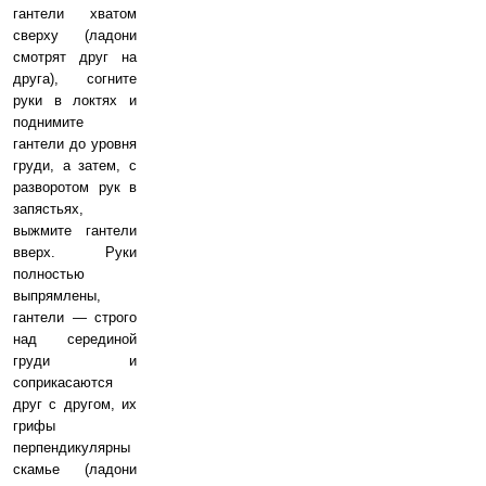
гантели хватом
сверху (ладони
смотрят друг на
друга), согните
руки в локтях и
поднимите
гантели до уровня
груди, а затем, с
разворотом рук в
запястьях,
выжмите гантели
вверх. Руки
полностью
выпрямлены,
гантели — строго
над серединой
груди и
соприкасаются
друг с другом, их
грифы
перпендикулярны
скамье (ладони