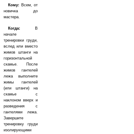
Кому:
Всем, от
новичка до
мастера.
Когда:
В
начале
тренировки груди,
вслед или вместо
жимов штанги на
горизонтальной
скамье. После
жимов гантелей
лежа выполните
жимы гантелей
(или штанги) на
скамье с
наклоном вверх и
разведения с
гантелями лежа.
Завершите
тренировку груди
изолирующими