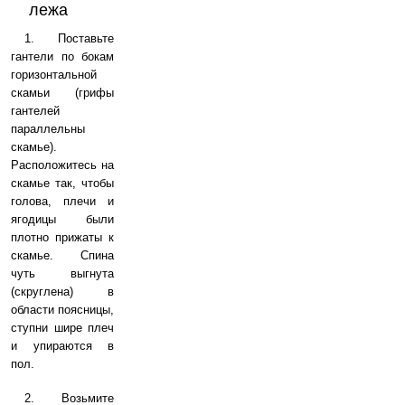
лежа
1. Поставьте
гантели по бокам
горизонтальной
скамьи (грифы
гантелей
параллельны
скамье).
Расположитесь на
скамье так, чтобы
голова, плечи и
ягодицы были
плотно прижаты к
скамье. Спина
чуть выгнута
(скруглена) в
области поясницы,
ступни шире плеч
и упираются в
пол.
2. Возьмите