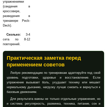
упражнениями
(сведения в
кроссовере,
разведения в
тренажере Peck-
Deck).
Сколько:
3-4
сета по 8-12
повторений.
Практическая заметка перед
применением советов
Любую рекомендацию по тренировкам адаптируйте под свой
уровень подготовки, здоровье и восстановление. Если
упражнение вызывает боль, ухудшает технику или мешает
нормальному дыханию, нагрузку лучше снизить и вернуться к
базовым движениям.
Для результата важны не только отдельные упражнения, но
и система: регулярность, разминка, техника, питание, сон и