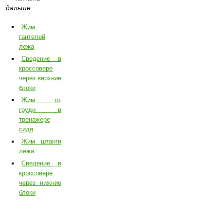
дальше:
Жим
гантелей
лежа
Сведение в
кроссовере
через верхние
блоки
Жим от
груди в
тренажере
сидя
Жим штанги
лежа
Сведение в
кроссовере
через нижние
блоки