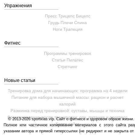
Упражнения
Пресс
Трицепс
Бицепс
Грудь
Плечи
Спина
Ноги
Трапеция
Фитнес
Программы тренировок
Статьи
Пилатес
Cтретчинг
Новые статьи
Тренировка дома для начинающих: программа на 4 недели
Питание для набора мышечной массы: рацион и расчет
калорий
Разминка перед тренировкой: суставы, мышцы и техника
Восстановление после тренировки: сон, питание и прогресс
© 2013-2026 sportklas.vip. Сайт о фитнесе и здоровом образе жизни. 
Карта сайта
Полное или частичное копирование материалов с этого сайта раз
указании автора и прямой гиперссылки (не редирект и не закрыта от