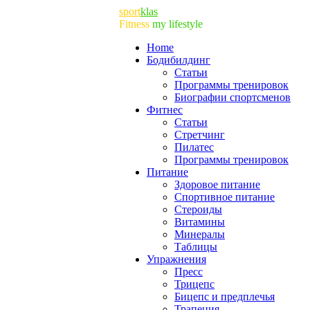
sport
klas
Fitness
my lifestyle
Home
Бодибилдинг
Статьи
Программы тренировок
Биографии спортсменов
Фитнес
Статьи
Cтретчинг
Пилатес
Программы тренировок
Питание
Здоровое питание
Спортивное питание
Стероиды
Витамины
Минералы
Таблицы
Упражнения
Пресс
Трицепс
Бицепс и предплечья
Трапеция