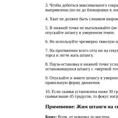
3. Чтобы добиться максимального сокр
выпрямлены (но не до блокировки в лок
4. Хват не должен быть слишком широк
5. В нижней точке не выталкивайте (не
опускайте штангу в умеренном темпе.
6. Не используйте чрезмерно тяжелую ш
7. На протяжении всего сета ни на се
торса и легче жать штангу.
8. Пауза-остановка в нижней точке усл
остановившуюся штангу с «мертвой то
9. Опускайте и жмите штангу в умерен
правильную форму движения.
10. Если скамья установлена ниже 30 
скамья выше 45 градусов, то фокус наг
Применение: Жим штанги на с
Кому:
Всем, от новичка до мастера.