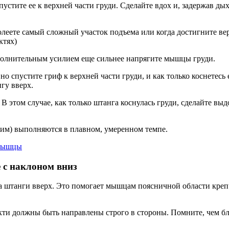
пустите ее к верхней части груди. Сделайте вдох и, задержав д
долеете самый сложный участок подъема или когда достигните в
ктях)
дополнительным усилием еще сильнее напрягите мышцы груди.
но спустите гриф к верхней части груди, и как только коснетесь
гу вверх.
 В этом случае, как только штанга коснулась груди, сделайте выд
жим) выполняются в плавном, умеренном темпе.
 с наклоном вниз
а штанги вверх. Это помогает мышцам поясничной области кре
кти должны быть направлены строго в стороны. Помните, чем бл