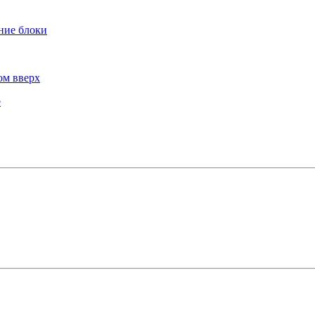
хние блоки
ом вверх
е