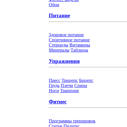
Обои
Питание
Здоровое питание
Спортивное питание
Стероиды
Витамины
Минералы
Таблицы
Упражнения
Пресс
Трицепс
Бицепс
Грудь
Плечи
Спина
Ноги
Трапеция
Фитнес
Программы тренировок
Статьи
Пилатес