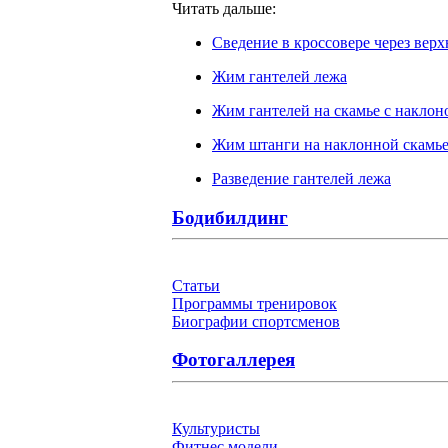
Читать дальше:
Сведение в кроссовере через вер
Жим гантелей лежа
Жим гантелей на скамье с наклон
Жим штанги на наклонной скамь
Разведение гантелей лежа
Бодибилдинг
Статьи
Программы тренировок
Биографии спортсменов
Фотогаллерея
Культуристы
Фитнес модели