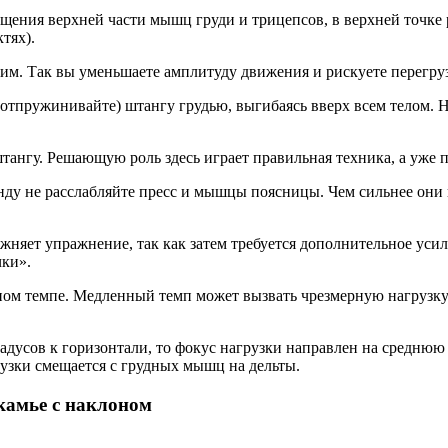
ащения верхней части мышц груди и трицепсов, в верхней точк
тях).
им. Так вы уменьшаете амплитуду движения и рискуете перегр
 отпружинивайте) штангу грудью, выгибаясь вверх всем телом. 
тангу. Решающую роль здесь играет правильная техника, а уже п
кунду не расслабляйте пресс и мышцы поясницы. Чем сильнее он
ожняет упражнение, так как затем требуется дополнительное усил
чки».
ном темпе. Медленный темп может вызвать чрезмерную нагрузку
градусов к горизонтали, то фокус нагрузки направлен на средн
рузки смещается с грудных мышц на дельты.
камье с наклоном