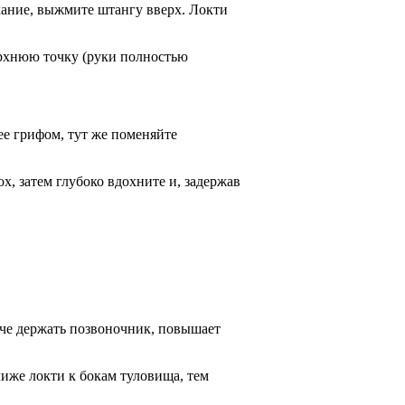
ыхание, выжмите штангу вверх. Локти
ерхнюю точку (руки полностью
 ее грифом, тут же поменяйте
ох, затем глубоко вдохните и, задержав
пче держать позвоночник, повышает
иже локти к бокам туловища, тем