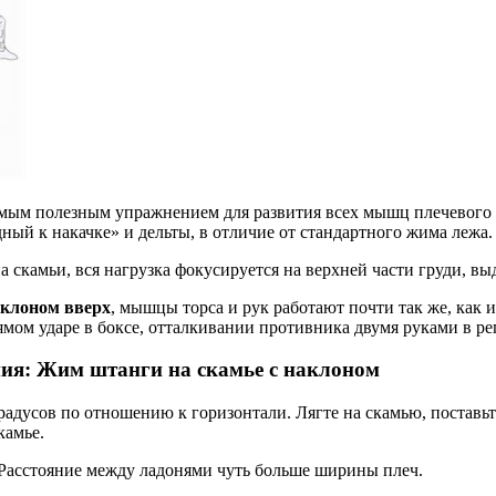
амым полезным упражнением для развития всех мышц плечевого 
ный к накачке» и дельты, в отличие от стандартного жима лежа.
 скамьи, вся нагрузка фокусируется на верхней части груди, выд
аклоном вверх
, мышцы торса и рук работают почти так же, как 
рямом ударе в боксе, отталкивании противника двумя руками в ре
ия: Жим штанги на скамье с наклоном
радусов по отношению к горизонтали. Лягте на скамью, поставь
камье.
. Расстояние между ладонями чуть больше ширины плеч.