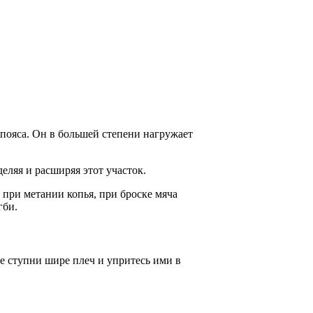
пояса. Он в большей степени нагружает
еляя и расширяя этот участок.
и при метании копья, при броске мяча
гби.
те ступни шире плеч и упритесь ими в