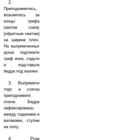
2.
Приподнимитесь,
возьмитесь за
концы грифа
хватом снизу
(обратным хватом)
на ширине плеч.
На выпрямленных
руках подтяните
гриф вниз, сядьте
и подставьте
бедра под валики.
3. Выпрямите
торс и слегка
приподнимите
плечи. Бедра
зафиксированы
между сидением и
валиками, ступни
на полу.
4. Руки