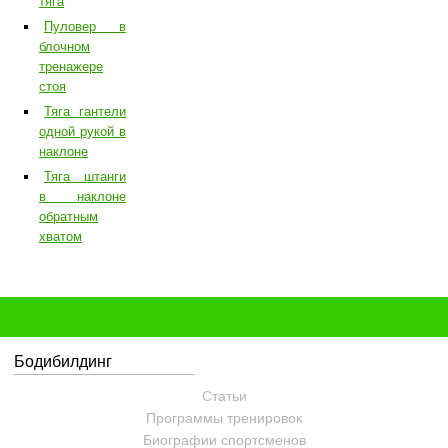
тяга
Пуловер в
блочном
тренажере
стоя
Тяга гантели
одной рукой в
наклоне
Тяга штанги
в наклоне
обратным
хватом
Бодибилдинг
Статьи
Программы тренировок
Биографии спортсменов