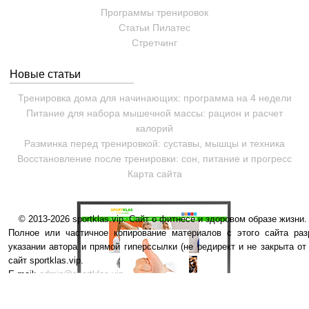
Программы тренировок
Статьи
Пилатес
Cтретчинг
Новые статьи
Тренировка дома для начинающих: программа на 4 недели
Питание для набора мышечной массы: рацион и расчет
калорий
Разминка перед тренировкой: суставы, мышцы и техника
Восстановление после тренировки: сон, питание и прогресс
Карта сайта
© 2013-2026 sportklas.vip. Сайт о фитнесе и здоровом образе жизни. 
Полное или частичное копирование материалов с этого сайта раз
указании автора и прямой гиперссылки (не редирект и не закрыта от
сайт sportklas.vip.
E-mail:
admin@sportklas.vip