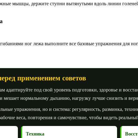
ожные мышцы, держите ступни вытянутыми вдоль линии голеней 
а
сгибаниями ног лежа выполните все базовые упражнения для ног
.
перед применением советов
 адаптируйте под свой уровень подготовки, здоровье и восста
ли мешает нормальному дыханию, нагрузку лучше снизить и вер
ельные упражнения, но и система: регулярность, разминка, техни
абочие веса, повторения и самочувствие, чтобы видеть реальный
Техника
Восст