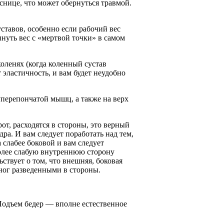
яснице, что может обернуться травмой.
тавов, особенно если рабочий вес
нуть вес с «мертвой точки» в самом
оленях (когда коленный сустав
эластичность, и вам будет неудобно
уперепончатой мышц, а также на верх
от, расходятся в стороны, это верный
ра. И вам следует поработать над тем,
 слабее боковой и вам следует
более слабую внутреннюю сторону
ствует о том, что внешняя, боковая
 ног разведенными в стороны.
 Подъем бедер — вполне естественное