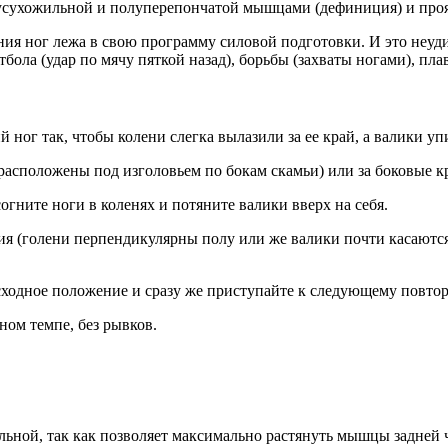
усухожильной и полуперепончатой мышцами (дефиниция) и прояв
ия ног лежа в свою программу силовой подготовки. И это неудив
ола (удар по мячу пяткой назад), борьбы (захваты ногами), плав
й ног так, чтобы колени слегка вылазили за ее край, а валики у
 расположены под изголовьем по бокам скамьи) или за боковые к
согните ноги в коленях и потяните валики вверх на себя.
я (голени перпендикулярны полу или же валики почти касаются 
исходное положение и сразу же приступайте к следующему повто
ном темпе, без рывков.
льной, так как позволяет максимально растянуть мышцы задней 