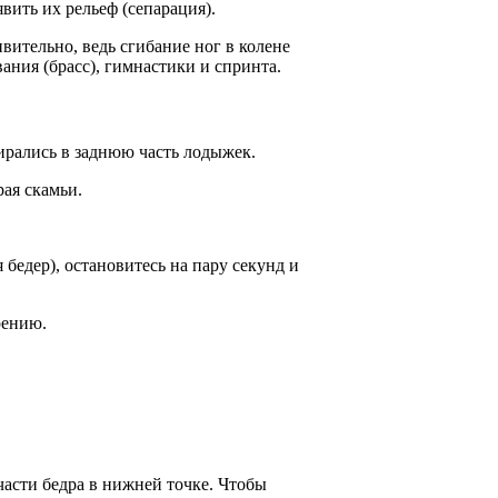
ить их рельеф (сепарация).
ительно, ведь сгибание ног в колене
ания (брасс), гимнастики и спринта.
пирались в заднюю часть лодыжек.
рая скамьи.
бедер), остановитесь на пару секунд и
рению.
части бедра в нижней точке. Чтобы