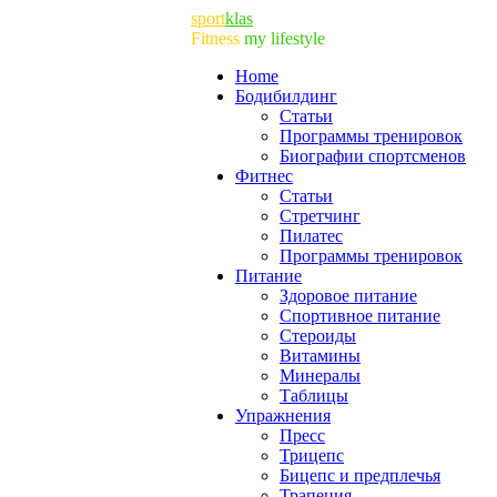
sport
klas
Fitness
my lifestyle
Home
Бодибилдинг
Статьи
Программы тренировок
Биографии спортсменов
Фитнес
Статьи
Cтретчинг
Пилатес
Программы тренировок
Питание
Здоровое питание
Спортивное питание
Стероиды
Витамины
Минералы
Таблицы
Упражнения
Пресс
Трицепс
Бицепс и предплечья
Трапеция