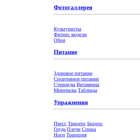
Фотогаллерея
Культуристы
Фитнес модели
Обои
Питание
Здоровое питание
Спортивное питание
Стероиды
Витамины
Минералы
Таблицы
Упражнения
Пресс
Трицепс
Бицепс
Грудь
Плечи
Спина
Ноги
Трапеция