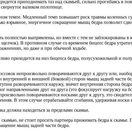
придется приподнимать таз над скамьей, сильно прогибаясь в по
 свернутое валиком полотенце.
ном темпе. Медленный темп повышает риск травмы коленных сус
ько взрывное, энергичное сокращение мышц бедра позволит сдви
ь полностью выпрямлены, но вместе с тем не заблокированы в к
щелчок). В противном случае со временем бицепс бедра утратит 
ражнениях, но даже и при обычной ходьбе.
тливо приходится на низ бицепса бедра, полусухожильной и пол
россовок непроизвольно поворачиваются друг к другу или, наобор
и внутренней и внешней (боковой) сторон мышц задней части бед
ступни разворачиваются наружу, значит внутренняя сторона бедра
ног направленными друг на друга (это фокусирует нагрузку на 
произвольно поворачиваются носками друг к другу, это свидетель
ренняя. В этом случае отрабатывайте сгибания, удерживая носки
ка должна находиться за пределами скамьи.
 скамью, не стоит просить партнера прижимать бедра к скамье.
ращение мышц задней части бедра.