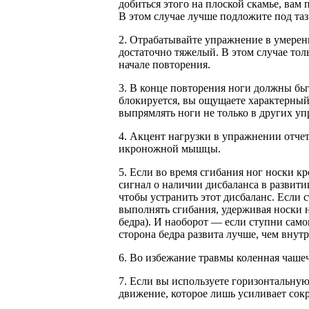
добиться этого на плоской скамье, вам 
В этом случае лучше подложите под таз
2. Отрабатывайте упражнение в умерен
достаточно тяжелый. В этом случае тол
начале повторения.
3. В конце повторения ноги должны быт
блокируется, вы ощущаете характерный 
выпрямлять ноги не только в других уп
4. Акцент нагрузки в упражнении отче
икроножной мышцы.
5. Если во время сгибания ног носки к
сигнал о наличии дисбаланса в развити
чтобы устранить этот дисбаланс. Если 
выполнять сгибания, удерживая носки 
бедра). И наоборот — если ступни само
сторона бедра развита лучше, чем внут
6. Во избежание травмы коленная чашеч
7. Если вы используете горизонтальную
движение, которое лишь усиливает сок