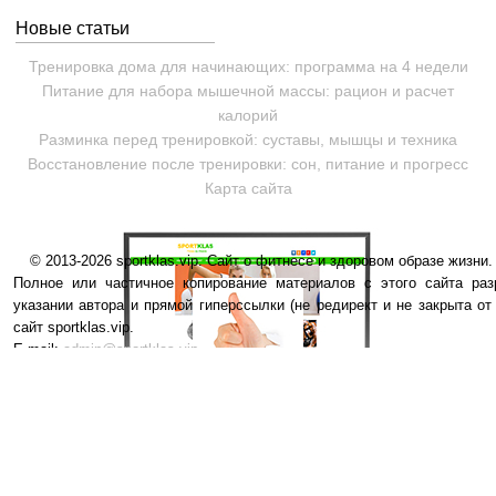
Новые статьи
Тренировка дома для начинающих: программа на 4 недели
Питание для набора мышечной массы: рацион и расчет
калорий
Разминка перед тренировкой: суставы, мышцы и техника
Восстановление после тренировки: сон, питание и прогресс
Карта сайта
© 2013-2026 sportklas.vip. Сайт о фитнесе и здоровом образе жизни. 
Полное или частичное копирование материалов с этого сайта раз
указании автора и прямой гиперссылки (не редирект и не закрыта от
сайт sportklas.vip.
E-mail:
admin@sportklas.vip