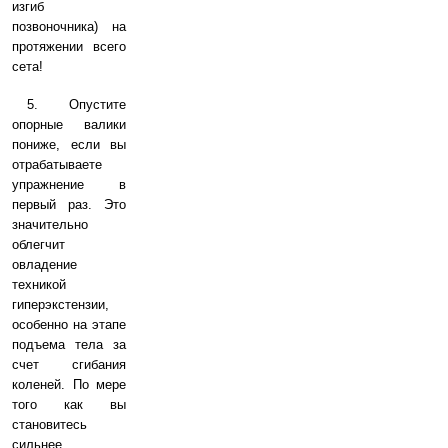
изгиб
позвоночника) на
протяжении всего
сета!
5. Опустите
опорные валики
пониже, если вы
отрабатываете
упражнение в
первый раз. Это
значительно
облегчит
овладение
техникой
гиперэкстензии,
особенно на этапе
подъема тела за
счет сгибания
коленей. По мере
того как вы
становитесь
сильнее,