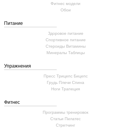
Фитнес модели
Обои
Питание
Здоровое питание
Спортивное питание
Стероиды
Витамины
Минералы
Таблицы
Упражнения
Пресс
Трицепс
Бицепс
Грудь
Плечи
Спина
Ноги
Трапеция
Фитнес
Программы тренировок
Статьи
Пилатес
Cтретчинг