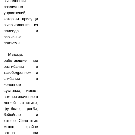
выполнении
различных
упражнений,
которым присущи
выпрыгивания из
приседа и
взрывные
подъемы.
Мышцы,
работающие при
разгибании в
тазобедренном и
сгибании в
коленном
суставах, имеют
важное значение в
легкой атлетике,
футболе, регби,
бейсболе и
хоккее. Сила этих
мышц крайне
важна при