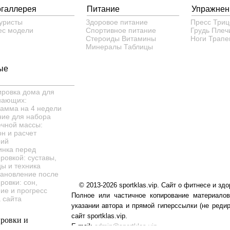
огаллерея
Питание
Упражнен
уристы
Здоровое питание
Пресс
Триц
ес модели
Спортивное питание
Грудь
Плеч
Стероиды
Витамины
Ноги
Трапе
Минералы
Таблицы
ые
ировка дома для
нающих:
рамма на 4 недели
ние для набора
чной массы:
н и расчет
рий
инка перед
ровкой: суставы,
ы и техника
тановление после
ровки: сон,
© 2013-2026 sportklas.vip. Сайт о фитнесе и здо
ие и прогресс
Полное или частичное копирование материалов
 сайта
указании автора и прямой гиперссылки (не редир
сайт sportklas.vip.
E-mail:
admin@sportklas.vip