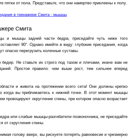
те пятки от пола. Представьте, что они намертво приклеены к полу.
ажере Смита
ицы и мышцы задней части бедра, приседайте чуть ниже того
оставляет 90°. Однако имейте в виду: глубокие приседания, когда
ут опасно перегрузить коленные суставы.
 бедер. Не ставьте их строго под тазом и плечами, иначе вам не
даний. Простое правило: чем выше рост, тем сильнее вперед
бласти и живота на протяжении всего сета! Они должны крепко
но когда вы приближаетесь к нижней точке. В этот момент мышцы
чем провоцируют округление спины, при котором опасно возрастает
бедра или слабые мышцы-разгибатели позвоночника, не приседайте
я от скругления спины.
днимая голову вверх, вы рискуете потерять равновесие и чрезмерно