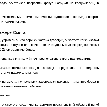
здо отчетливее направить фокус нагрузки на квадрицепсы, в
обязательным элементом силовой подготовки в тех видах спорта,
 и толчки ногами.
нажере Смита
, упритесь в него верхней частью трапеций, обхватите гриф хватом
оставьте ступни на ширине плеч и выдвиньте их вперед так, чтобы
0-25 см за линию бедер.
ерпендикулярна полу (плечи расположены строго над бедрами).
ыхание, присядьте, отводя таз назад — представьте, что садитесь
а станут параллельны полу.
е ногами, а, по-прежнему задерживая дыхание, напрягите бедра и
вижения и выжмите себя вверх.
дохните.
те строго вперед, крепко держите правильный, S-образный изгиб