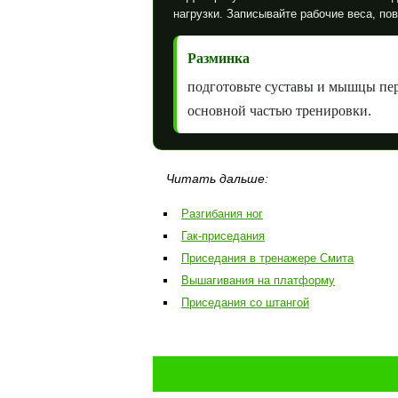
нагрузки. Записывайте рабочие веса, по
Разминка
подготовьте суставы и мышцы пе
основной частью тренировки.
Читать дальше:
Разгибания ног
Гак-приседания
Приседания в тренажере Смита
Вышагивания на платформу
Приседания со штангой