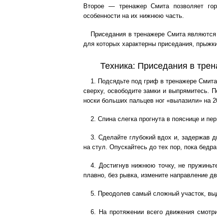
Второе — тренажер Смита позволяет гора
особенности на их нижнюю часть.
Приседания в тренажере Смита являются 
для которых характерны приседания, прыжки
Техника: Приседания в тре
1. Подсядьте под гриф в тренажере Смита
сверху, освободите замки и выпрямитесь. П
носки больших пальцев ног «вылазили» на 2
2. Спина слегка прогнута в пояснице и п
3. Сделайте глубокий вдох и, задержав д
на стул. Опускайтесь до тех пор, пока бедр
4. Достигнув нижнюю точку, не пружиньт
плавно, без рывка, измените направление д
5. Преодолев самый сложный участок, вы
6. На протяжении всего движения смотри