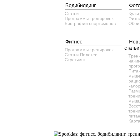
Бодибилдинг
Фот
Статьи
Культ
Программы тренировок
Фитн
Биографии спортсменов
Обои
Фитнес
Нов
статьи
Программы тренировок
Статьи
Пилатес
Трен
Cтретчинг
начи
прог
Пита
мыше
рацио
кало
Разм
трени
мышц
Восс
трени
питан
Карта