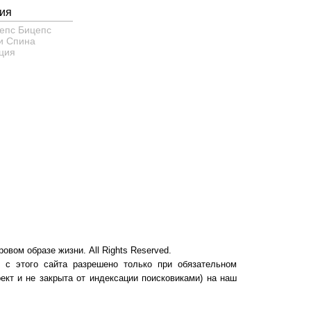
ия
епс
Бицепс
и
Спина
ция
ровом образе жизни. All Rights Reserved.
 с этого сайта разрешено только при обязательном
ект и не закрыта от индексации поисковиками) на наш