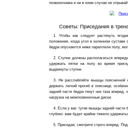
позвоночника и ни в коем случае не отрывай
Советы: Приседания в трен
1. Чтобы как следует растянуть ягод
положения, когда угол в коленном суставе с
бедра опускаются ниже параллели полу, мог
2. Ступни должны располагаться впереди
удержать пятки на полу во время присе
выдвинуты ступни.
3. Не расслабляйте мышцы поясничной о
держать легкий прогиб в пояснице, особен
задней части бедра тянут низ таза вперед, 
нагрузка на межпозвоночные диски.
4. Если у вас тугие мышцы задней части 
глубоко: вам будет крайне тяжело удержатьс
5. Приседая, смотрите строго вперед. По