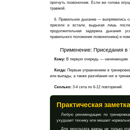
прогнуть позвоночник. Если же голова опущ
травмой.
6. Правильное дыхание — выпрямились со
присели и встали, выдыхая лишь после
продолжительная задержка дыхания ус
правильного положения позвоночника) и пом
Применение: Приседания в
Кому:
В первую очередь — начинающим.
Когда:
Первым упражнением в тренировке 
или выпады, а также разгибания ног в трена
Сколько:
3-4 сета по 6-12 повторений.
Практическая заметк
Любую рекомендацию по тренировкам
ухудшает технику или мешает нормально
Для результата важны не только отд