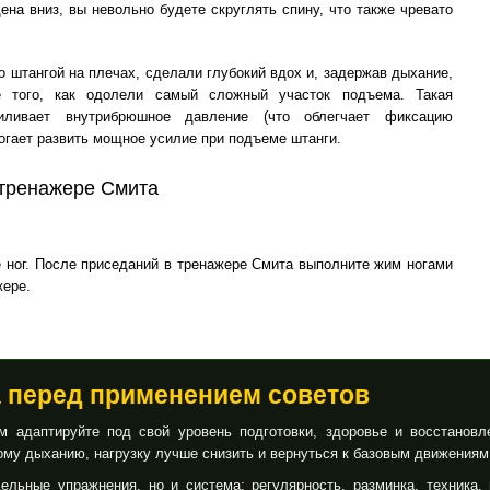
ена вниз, вы невольно будете скруглять спину, что также чревато
 штангой на плечах, сделали глубокий вдох и, задержав дыхание,
 того, как одолели самый сложный участок подъема. Такая
иливает внутрибрюшное давление (что облегчает фиксацию
огает развить мощное усилие при подъеме штанги.
 тренажере Смита
ног. После приседаний в тренажере Смита выполните жим ногами
жере.
а перед применением советов
 адаптируйте под свой уровень подготовки, здоровье и восстановл
му дыханию, нагрузку лучше снизить и вернуться к базовым движениям
ельные упражнения, но и система: регулярность, разминка, техника, 