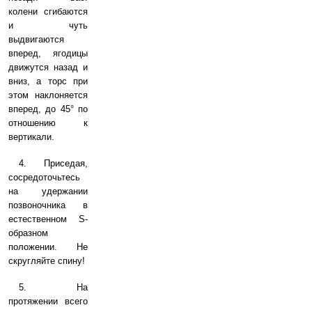
колени сгибаются
и чуть
выдвигаются
вперед, ягодицы
движутся назад и
вниз, а торс при
этом наклоняется
вперед, до 45° по
отношению к
вертикали.
4. Приседая,
сосредоточьтесь
на удержании
позвоночника в
естественном S-
образном
положении. Не
скругляйте спину!
5. На
протяжении всего