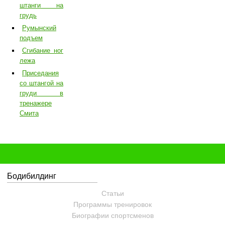
штанги на
грудь
Румынский
подъем
Сгибание ног
лежа
Приседания
со штангой на
груди в
тренажере
Смита
Бодибилдинг
Статьи
Программы тренировок
Биографии спортсменов