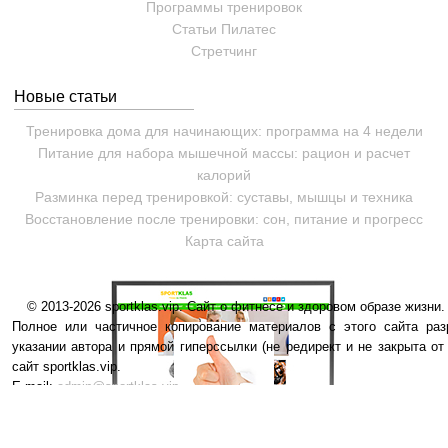
Программы тренировок
Статьи
Пилатес
Cтретчинг
Новые статьи
Тренировка дома для начинающих: программа на 4 недели
Питание для набора мышечной массы: рацион и расчет
калорий
Разминка перед тренировкой: суставы, мышцы и техника
Восстановление после тренировки: сон, питание и прогресс
Карта сайта
© 2013-2026 sportklas.vip. Сайт о фитнесе и здоровом образе жизни. 
Полное или частичное копирование материалов с этого сайта раз
указании автора и прямой гиперссылки (не редирект и не закрыта от
сайт sportklas.vip.
E-mail:
admin@sportklas.vip