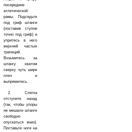
посередине
атлетической
рамы. Подсядьте
под гриф штанги
(поставив ступни
точно под гриф) и
упритесь в него
верхней частью
трапеций.
Возьмитесь за
штангу хватом
сверху чуть шире
плеч и
выпрямитесь.
2. Слегка
отступите назад
(так, чтобы упоры
не мешали штанге
свободно
опускаться вниз).
Поставьте ноги на