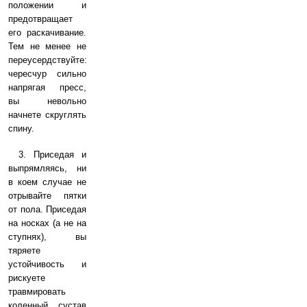
положении и
предотвращает
его раскачивание.
Тем не менее не
переусердствуйте:
чересчур сильно
напрягая пресс,
вы невольно
начнете скруглять
спину.
3. Приседая и
выпрямляясь, ни
в коем случае не
отрывайте пятки
от пола. Приседая
на носках (а не на
ступнях), вы
тяряете
устойчивость и
рискуете
травмировать
коленный сустав