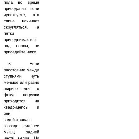
пола во время
приседания. Если
чувствуете, что
спина начинает
скругляться, а
пятки
приподнимаются
над полом, не
приседайте ниже.
5. Если
расстояние между
ступнями чуть
меньше или равно
ширине плеч, то
фокус нагрузки
приходится на
квадрицепсы и
они
задействованы
гораздо сильнее
мышц задней
части бедра. Но