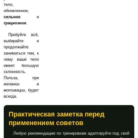
тело,
обновленное,
сильное
и
грациозное
.
Пробуйте всё,
выбирайте и
продолжайте
заниматься тем, к
чему ваше тело
имеет большую
склонность.
Польза, при
желании
и
мотивации
, будет
всегда.
Практическая заметка перед
применением советов
Любую рекомендацию по тренировкам адаптируйте под свой