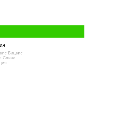
ия
епс
Бицепс
и
Спина
ция