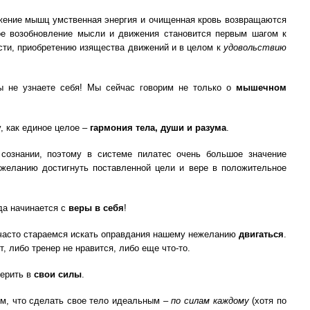
яжение мышц умственная энергия и очищенная кровь возвращаются
ое возобновление мысли и движения становится первым шагом к
сти, приобретению изящества движений и в целом к
удовольствию
 не узнаете себя! Мы сейчас говорим не только о
мышечном
, как единое целое –
гармония тела, души и разума
.
 сознании, поэтому в системе пилатес очень большое значение
желанию достигнуть поставленной цели и вере в положительное
да начинается с
веры в себя
!
часто стараемся искать оправдания нашему нежеланию
двигаться
.
, либо тренер не нравится, либо еще что-то.
верить в
свои силы
.
ом, что сделать свое тело идеальным –
по силам каждому
(хотя по