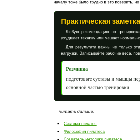
началу тоже было трудно в это поверить, н
Практическая заметк
Любую рекомендацию по тренировкам
ухудшает технику или мешает нормально
Для результата важны не только отд
нагрузки. Записывайте рабочие веса, по
Разминка
подготовьте суставы и мышцы пе
основной частью тренировки.
Читать дальше:
Система пилатес
Философия пилатеса
Создатель методики пилатеса