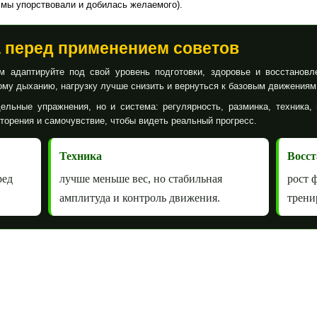
о мы упорствовали и добилась желаемого).
а перед применением советов
 адаптируйте под свой уровень подготовки, здоровье и восстановл
му дыханию, нагрузку лучше снизить и вернуться к базовым движениям
ельные упражнения, но и система: регулярность, разминка, техника, 
вторения и самочувствие, чтобы видеть реальный прогресс.
Техника
Восст
ред
лучше меньше вес, но стабильная
рост 
амплитуда и контроль движения.
трени