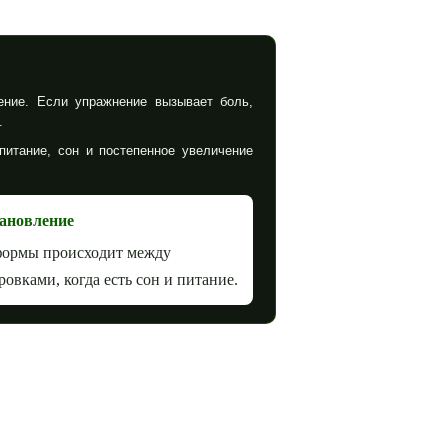
ение. Если упражнение вызывает боль,
.
питание, сон и постепенное увеличение
ановление
формы происходит между
ровками, когда есть сон и питание.