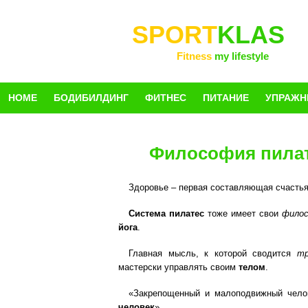
SPORT
KLAS
Fitness
my lifestyle
HOME
БОДИБИЛДИНГ
ФИТНЕС
ПИТАНИЕ
УПРАЖН
Философия пила
Здоровье – первая составляющая счастья
Система пилатес
тоже имеет свои
фило
йога
.
Главная мысль, к которой сводится
тр
мастерски управлять своим
телом
.
«Закрепощенный и малоподвижный чело
человек
».