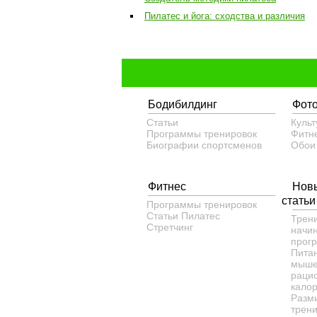
Пилатес и йога: сходства и различия
Бодибилдинг
Фот
Статьи
Культ
Программы тренировок
Фитн
Биографии спортсменов
Обои
Фитнес
Нов
статьи
Программы тренировок
Статьи
Пилатес
Трен
Cтретчинг
начи
прог
Пита
мыше
рацио
кало
Разм
трени