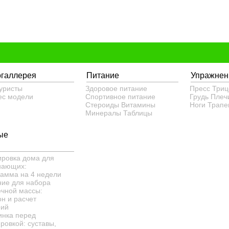
огаллерея
Питание
Упражнен
уристы
Здоровое питание
Пресс
Триц
ес модели
Спортивное питание
Грудь
Плеч
Стероиды
Витамины
Ноги
Трапе
Минералы
Таблицы
ые
ировка дома для
нающих:
рамма на 4 недели
ние для набора
чной массы:
н и расчет
рий
инка перед
ровкой: суставы,