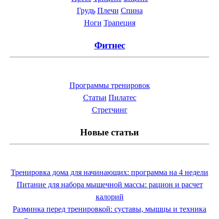
Грудь
Плечи
Спина
Ноги
Трапеция
Фитнес
Программы тренировок
Статьи
Пилатес
Cтретчинг
Новые статьи
Тренировка дома для начинающих: программа на 4 недели
Питание для набора мышечной массы: рацион и расчет
калорий
Разминка перед тренировкой: суставы, мышцы и техника