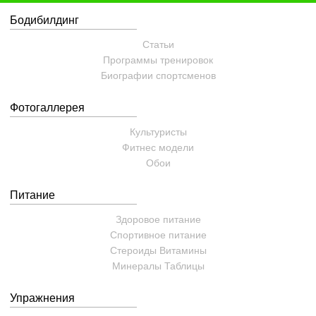
Бодибилдинг
Статьи
Программы тренировок
Биографии спортсменов
Фотогаллерея
Культуристы
Фитнес модели
Обои
Питание
Здоровое питание
Спортивное питание
Стероиды
Витамины
Минералы
Таблицы
Упражнения