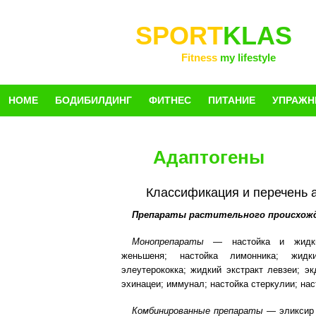
SPORT
KLAS
Fitness
my lifestyle
HOME
БОДИБИЛДИНГ
ФИТНЕС
ПИТАНИЕ
УПРАЖН
Адаптогены
Классификация и перечень 
Препараты растительного происхож
Монопрепараты
— настойка и жидки
женьшеня; настойка лимонника; жидки
элеутерококка; жидкий экстракт левзеи; эк
эхинацеи; иммунал; настойка стеркулии; нас
Комбинированные препараты
— эликсир "