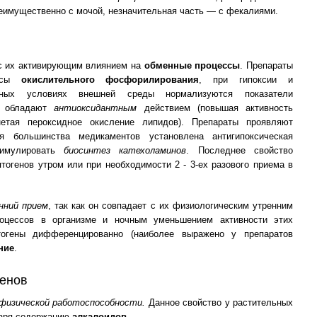
реимущественно с мочой, незначительная часть — с фекалиями.
с их активирующим влиянием на
обменные процессы
. Препараты
ессы
окислительного фосфорилирования
, при гипоксии и
ятных условиях внешней среды нормализуются показатели
, обладают
антиоксидантным
действием (повышая активность
етая пероксидное окисление липидов). Препараты проявляют
я большинства медикаментов установлена антигипоксическая
тимулировать
биосинтез катехоламинов
. Последнее свойство
тогенов утром или при необходимости 2 - 3-ех разового приема в
нний прием
, так как он совпадает с их физиологическим утренним
роцессов в организме и ночным уменьшением активности этих
тогены дифференцированно (наиболее выражено у препаратов
ние
.
енов
 физической работоспособности.
Данное свойство у растительных
даря содержанию
алкалоидов
.