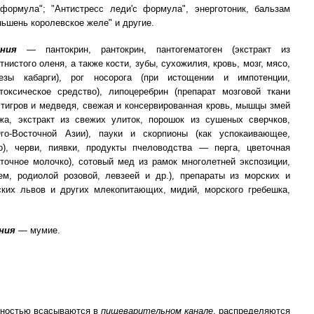
 формула"; "Антистресс леди'с формула", энерготоник, бальзам
ьшень королевское желе" и другие.
ния
— пантокрин, рантокрин, пантогематоген (экстракт из
нистого оленя, а также кости, зубы, сухожилия, кровь, мозг, мясо,
езы кабарги), рог носорога (при истощении и импотенции,
оксическое средство), липоцеребрин (препарат мозговой ткани
й тигров и медведя, свежая и консервированная кровь, мышцы змей
жа, экстракт из свежих улиток, порошок из сушеных сверчков,
о-Восточной Азии), пауки и скорпионы (как успокаивающее,
о), черви, пиявки, продукты пчеловодства — перга, цветочная
очное молочко), сотовый мед из рамок многолетней экспозиции,
м, родиолой розовой, левзеей и др.), препараты из морских и
ких львов и других млекопитающих, мидий, морского гребешка,
ния
— мумие.
лностью всасываются в
пищеварительном канале
, распределяются