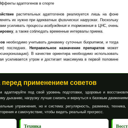
ействие
растительных адаптогенов реализуется лишь на фоне
менять их нужно при адекватных
физических нагрузках
. Поскольку
вами усиливать процессы
возбуждения
и
торможения
в ЦНС, очень
зировку
, а также соблюдать временные интервалы приема.
нов
необходимо учитывать динамику суточных
биоритмов
, и тогда
ия) последних.
Неправильное назначение препаратов
может
есинхронизацию
). В качестве ориентира необходимо использовать
рая усиливается утром и достигает максимума в первой половине
а перед применением советов
 адаптируйте под свой уровень подготовки, здоровье и восстановл
му дыханию, нагрузку лучше снизить и вернуться к базовым движениям
ельные упражнения, но и система: регулярность, разминка, техника, 
вторения и самочувствие, чтобы видеть реальный прогресс.
Техника
Восст