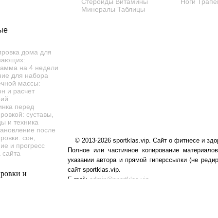
Стероиды
Витамины
Ноги
Трапе
Минералы
Таблицы
ые
ировка дома для
нающих:
рамма на 4 недели
ние для набора
чной массы:
н и расчет
рий
инка перед
ровкой: суставы,
ы и техника
тановление после
ровки: сон,
© 2013-2026 sportklas.vip. Сайт о фитнесе и здо
ие и прогресс
Полное или частичное копирование материалов
 сайта
указании автора и прямой гиперссылки (не редир
сайт sportklas.vip.
E-mail:
admin@sportklas.vip