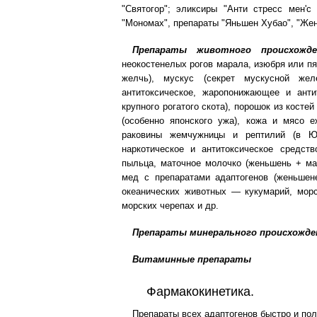
"Святогор"; эликсиры "Анти стресс мен'с
"Мономах", препараты "Яньшен Хубао", "Жен
Препараты животного происхожде
неокостенелых рогов марала, изюбря или пят
желчь), мускус (секрет мускусной жел
антитоксическое, жаропонижающее и антит
крупного рогатого скота), порошок из косте
(особенно японского ужа), кожа и мясо е
раковины жемчужницы и рептилий (в Юг
наркотическое и антитоксическое средств
пыльца, маточное молочко (женьшень + мат
мед с препаратами адаптогенов (женьшене
океанических животных — кукумарий, морс
морских черепах и др.
Препараты минерального происхожде
Витаминные препараты
Фармакокинетика.
Препараты всех адаптогенов быстро и по