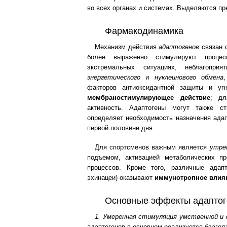
во всех органах и системах. Выделяются п
Фармакодинамика
Механизм действия
адаптогенов
связан 
более выраженно стимулируют проц
экстремальных ситуациях, неблагопри
энергетического
и
нуклеинового обмена
факторов антиоксидантной защиты и угн
мембраностимулирующее действие
; дл
активность. Адаптогены могут также с
определяет необходимость назначения адап
первой половине дня.
Для спортсменов важным является
утре
подъемом, активацией метаболических п
процессов. Кроме того, различные адап
эхинацеи) оказывают
иммунотропное влия
Основные эффекты адаптог
1. Умеренная стимуляция умственной и
адаптогенов в основном реализуется благо