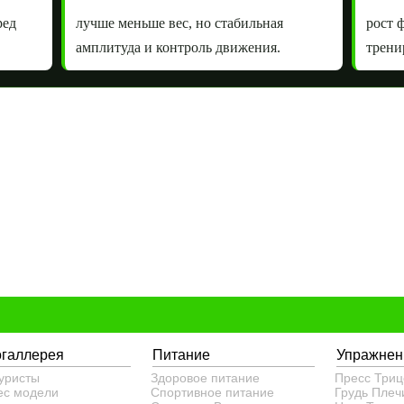
ред
лучше меньше вес, но стабильная
рост 
амплитуда и контроль движения.
трени
огаллерея
Питание
Упражнен
уристы
Здоровое питание
Пресс
Триц
ес модели
Спортивное питание
Грудь
Плеч