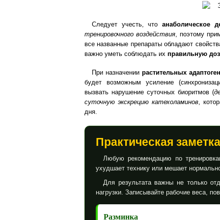
Следует учесть, что
анаболическое д
тренировочного воздействия
, поэтому при
все названные препараты обладают свойст
важно уметь соблюдать их
правильную до
При назначении
растительных адаптоге
будет возможным усиление (синхронизац
вызвать нарушение суточных биоритмов (
д
суточную экскрецию катехоламинов
, кото
дня.
Практическая заметк
Любую рекомендацию по тренировкам
ухудшает технику или мешает нормально
Для результата важны не только отд
нагрузки. Записывайте рабочие веса, по
Разминка