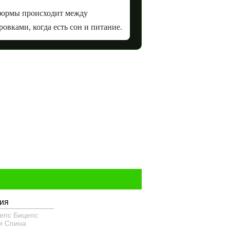
формы происходит между
ровками, когда есть сон и питание.
ия
епс
Бицепс
и
Спина