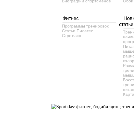
Биографии спортсменов
Обои
Фитнес
Нов
статьи
Программы тренировок
Статьи
Пилатес
Трен
Cтретчинг
начи
прог
Пита
мыше
рацио
кало
Разм
трени
мышц
Восс
трени
питан
Карта