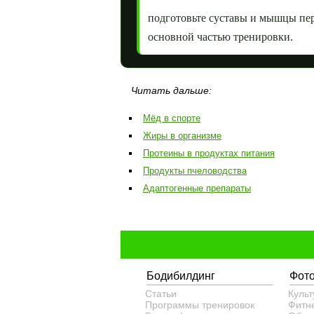
подготовьте суставы и мышцы пе
основной частью тренировки.
Читать дальше:
Мёд в спорте
Жиры в организме
Протеины в продуктах питания
Продукты пчеловодства
Адаптогенные препараты
Бодибилдинг
Фот
Статьи
Культ
Программы тренировок
Фитн