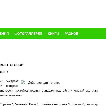
ЕНИЯ
ФОТОГАЛЛЕРЕЯ
КНИГИ
РАЗНОЕ
адаптогенов
дения
й экстракт
й экстракт
дистерон; настойка аралии; сапарал; настойка и жидкий экстракт
тойка заманихи.
Грааль"; бальзам "Вигор"; сложная настойка "Витастим", эликсир