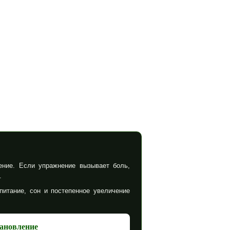
ение. Если упражнение вызывает боль,
.
питание, сон и постепенное увеличение
ановление