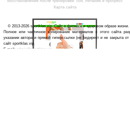
Восстановление после тренировки: сон, питание и прогресс
Карта сайта
© 2013-2026 sportklas.vip. Сайт о фитнесе и здоровом образе жизни. 
Полное или частичное копирование материалов с этого сайта раз
указании автора и прямой гиперссылки (не редирект и не закрыта от
сайт sportklas.vip.
E-mail:
admin@sportklas.vip