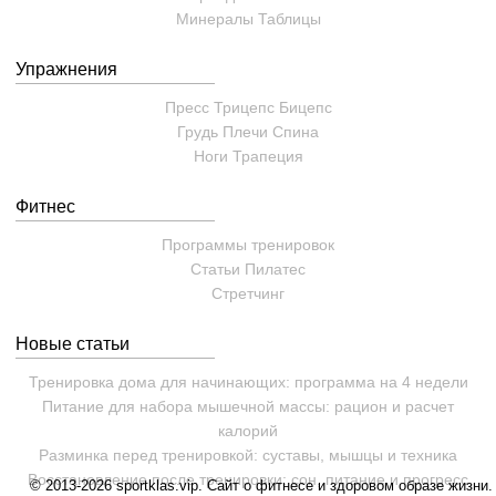
Минералы
Таблицы
Упражнения
Пресс
Трицепс
Бицепс
Грудь
Плечи
Спина
Ноги
Трапеция
Фитнес
Программы тренировок
Статьи
Пилатес
Cтретчинг
Новые статьи
Тренировка дома для начинающих: программа на 4 недели
Питание для набора мышечной массы: рацион и расчет
калорий
Разминка перед тренировкой: суставы, мышцы и техника
Восстановление после тренировки: сон, питание и прогресс
© 2013-2026 sportklas.vip. Сайт о фитнесе и здоровом образе жизни. 