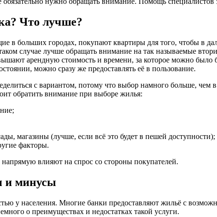
е обязательно нужно обращать внимание. Помощь специалистов з
ка? Что лучше?
ущие в больших городах, покупают квартиры для того, чтобы в 
В таком случае лучше обращать внимание на так называемые вто
вышают арендную стоимость и времени, за которое можно было б
остоянии, можно сразу же предоставлять её в пользование.
еделиться с вариантом, потому что выбор намного больше, чем в
тоит обратить внимание при выборе жилья:
ние;
ады, магазины (лучше, если всё это будет в пешей доступности);
ругие факторы.
е напрямую влияют на спрос со стороны покупателей.
ы и минусы
стью у населения. Многие банки предоставляют жильё с возмож
емного о преимуществах и недостатках такой услуги.