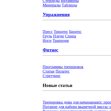
Стероиды
Витамины
Минералы
Таблицы
Упражнения
Пресс
Трицепс
Бицепс
Грудь
Плечи
Спина
Ноги
Трапеция
Фитнес
Программы тренировок
Статьи
Пилатес
Cтретчинг
Новые статьи
Тренировка дома для начинающих: прог
Питание для набора мышечной массы: р