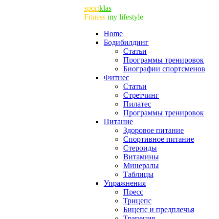
sport
klas
Fitness
my lifestyle
Home
Бодибилдинг
Статьи
Программы тренировок
Биографии спортсменов
Фитнес
Статьи
Cтретчинг
Пилатес
Программы тренировок
Питание
Здоровое питание
Спортивное питание
Стероиды
Витамины
Минералы
Таблицы
Упражнения
Пресс
Трицепс
Бицепс и предплечья
Трапеция