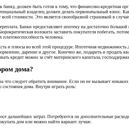
 банку, должен быть готов к тому, что финансово-кредитная ор
енциальный владелец должен делать первоначальный взнос. Как
 всей стоимости. Это является своеобразной страховкой в случа
реплата. Банки предоставляют ипотеку на достаточно большой ср
Бюрократическая волокита заставить покупателя побегать, потом
 платежеспособность человека.
. Есть и плюсы во всей этой процедуре. Ипотечная недвижимость 
формление, дарение и другое. Конечно же, подарить и продать 
вать кредит можно за счёт материнского капитала, господдержк
ором дома?
на что следует обратить внимание. Если он не вызывает никаки
о состояния дома. Внутри играть роль:
.
осе дальнейших затрат. Потребуются ли дополнительные расходы 
окупать дом или можно найти вариант лучше.