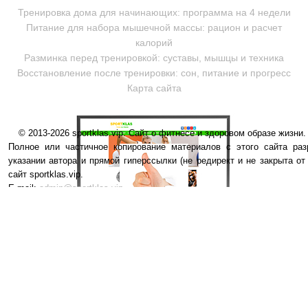
Тренировка дома для начинающих: программа на 4 недели
Питание для набора мышечной массы: рацион и расчет
калорий
Разминка перед тренировкой: суставы, мышцы и техника
Восстановление после тренировки: сон, питание и прогресс
Карта сайта
© 2013-2026 sportklas.vip. Сайт о фитнесе и здоровом образе жизни. 
Полное или частичное копирование материалов с этого сайта раз
указании автора и прямой гиперссылки (не редирект и не закрыта от
сайт sportklas.vip.
E-mail:
admin@sportklas.vip