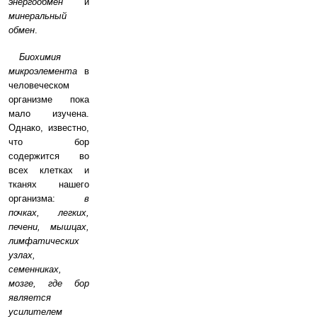
энергообмен
и
минеральный
обмен
.
Биохимия
микроэлемента
в
человеческом
организме пока
мало изучена.
Однако, известно,
что бор
содержится во
всех клетках и
тканях нашего
организма:
в
почках, легких,
печени, мышцах,
лимфатических
узлах,
семенниках,
мозге, где бор
является
усилителем