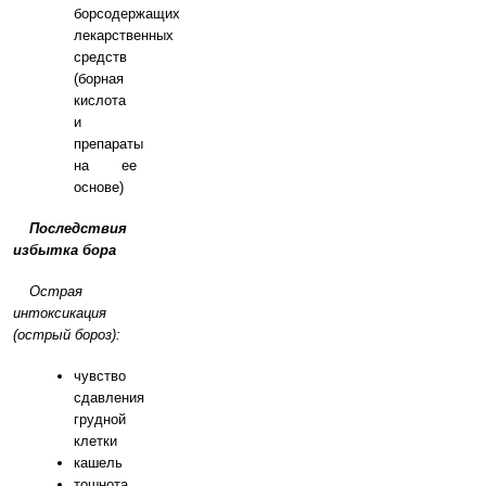
борсодержащих
лекарственных
средств
(борная
кислота
и
препараты
на ее
основе)
Последствия
избытка бора
Острая
интоксикация
(острый бороз):
чувство
сдавления
грудной
клетки
кашель
тошнота,