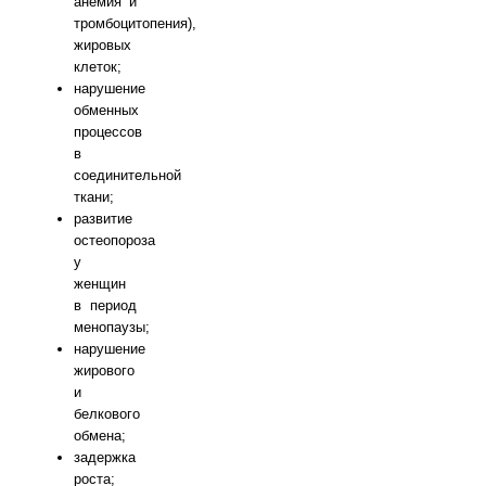
анемия и
тромбоцитопения),
жировых
клеток;
нарушение
обменных
процессов
в
соединительной
ткани;
развитие
остеопороза
у
женщин
в период
менопаузы;
нарушение
жирового
и
белкового
обмена;
задержка
роста;