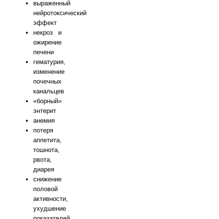
выраженный
нейротоксический
эффект
некроз и
ожирение
печени
гематурия,
изменение
почечных
канальцев
«борный»
энтерит
анемия
потеря
аппетита,
тошнота,
рвота,
диарея
снижение
половой
активности,
ухудшение
показателей