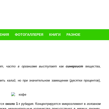
ЕНИЯ
ФОТОГАЛЛЕРЕЯ
КНИГИ
РАЗНОЕ
ент, часто в организме выступает как
синергист
вещества,
енить
калий
, но при значительном замещении (десятки процентов),
ится
около 1 г
рубидия. Концентрируется микроэлемент в
головном
кже незначительные количества присутствуют в
мягких тканях
.