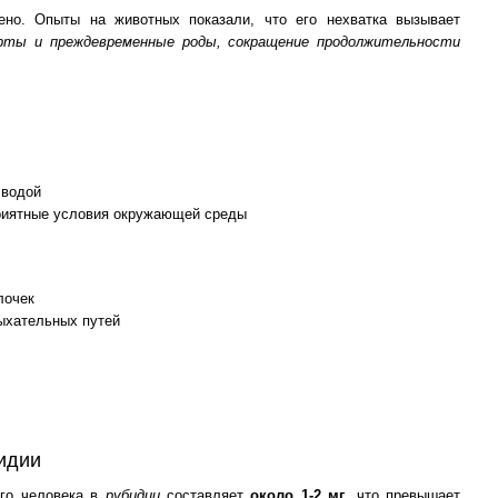
ено. Опыты на животных показали, что его нехватка вызывает
орты и преждевременные роды, сокращение продолжительности
 водой
приятные условия окружающей среды
лочек
ыхательных путей
идии
ого человека в
рубидии
составляет
около 1-2 мг
, что превышает