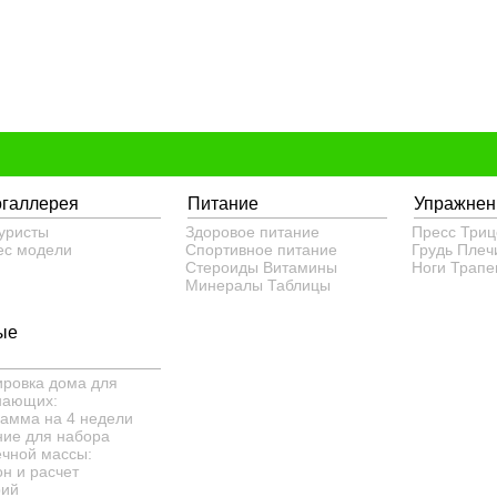
огаллерея
Питание
Упражнен
уристы
Здоровое питание
Пресс
Триц
ес модели
Спортивное питание
Грудь
Плеч
Стероиды
Витамины
Ноги
Трапе
Минералы
Таблицы
ые
ировка дома для
нающих:
рамма на 4 недели
ние для набора
чной массы:
н и расчет
рий