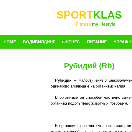
SPORT
KLAS
Fitness
my lifestyle
HOME
БОДИБИЛДИНГ
ФИТНЕС
ПИТАНИЕ
УПРАЖН
Рубидий (Rb)
Рубидий
– м
алоизученный микроэлем
одинаково влияющие на организм)
калия
.
В организме он способен частично зам
организм подопытных животных
погибает
.
В организме взрослого человека содерж
мозге, костной ткани, яичниках, легких,
та