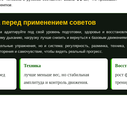
ментов
.
а перед применением советов
 адаптируйте под свой уровень подготовки, здоровье и восстановл
му дыханию, нагрузку лучше снизить и вернуться к базовым движениям
ельные упражнения, но и система: регулярность, разминка, техника, 
вторения и самочувствие, чтобы видеть реальный прогресс.
Техника
Восст
ред
лучше меньше вес, но стабильная
рост 
амплитуда и контроль движения.
трени