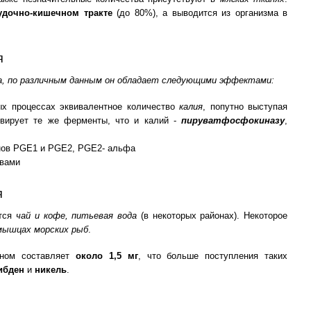
удочно-кишечном тракте
(до 80%), а выводится из организма в
я
на, по различным данным он обладает следующими эффектами:
ых процессах эквивалентное количество
калия
, попутно выступая
ивирует те же ферменты, что и калий -
пируватфосфокиназу
,
инов PGE1 и PGE2, PGE2- альфа
твами
я
ются
чай и кофе, питьевая вода
(в некоторых районах). Некоторое
мышцах морских рыб
.
оном составляет
около 1,5 мг
, что больше поступления таких
ибден
и
никель
.