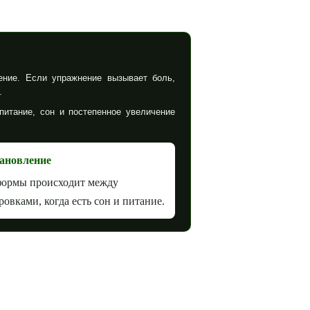
ение. Если упражнение вызывает боль,
.
питание, сон и постепенное увеличение
ановление
формы происходит между
ровками, когда есть сон и питание.