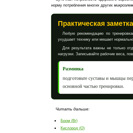
норму потребления многих других
микроэле
Практическая заметк
Любую рекомендацию по тренировкам
ухудшает технику или мешает нормально
Для результата важны не только отд
нагрузки. Записывайте рабочие веса, по
Разминка
подготовьте суставы и мышцы пе
основной частью тренировки.
Читать дальше:
Бром (Br)
Кислород (O)