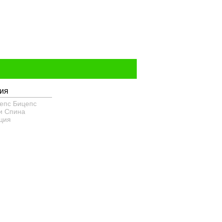
ия
епс
Бицепс
и
Спина
ция