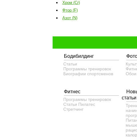
Хром (Cr)
Фтор (F)
Азот (N)
Бодибилдинг
Фот
Статьи
Культ
Программы тренировок
Фитн
Биографии спортсменов
Обои
Фитнес
Нов
статьи
Программы тренировок
Статьи
Пилатес
Трен
Cтретчинг
начи
прог
Пита
мыше
рацио
кало