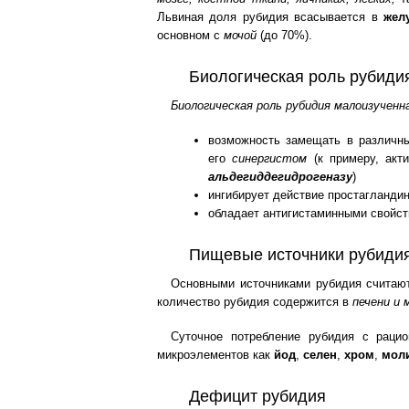
Львиная доля рубидия всасывается в
жел
основном с
мочой
(до 70%).
Биологическая роль рубиди
Биологическая роль рубидия малоизучен
возможность замещать в различн
его
синергистом
(к примеру, акт
альдегиддегидрогеназу
)
ингибирует действие простагланд
обладает антигистаминными свойс
Пищевые источники рубиди
Основными источниками рубидия счита
количество рубидия содержится в
печени и 
Суточное потребление рубидия с раци
микроэлементов как
йод
,
селен
,
хром
,
мол
Дефицит рубидия