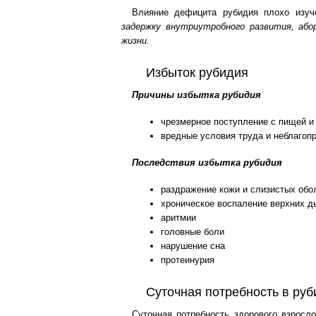
Влияние дефицита рубидия плохо изуч
задержку внутриутробного развития, аб
жизни.
Избыток рубидия
Причины избытка рубидия
чрезмерное поступление с пищей и
вредные условия труда и неблаго
Последствия избытка рубидия
раздражение кожи и слизистых обо
хроническое воспаление верхних д
аритмии
головные боли
нарушение сна
протеинурия
Суточная потребность в руб
Суточная потребность здорового взросл