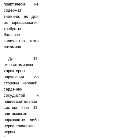
практически не
содержат
тиамина, но для
их переваривания
требуется
большое
количество этого
витамина.
Для B1-
гиповитаминоза
характерны
нарушения со
стороны нервной,
сердечно-
сосудистой и
пищеварительной
систем. При B1-
авитаминозе
поражаются либо
периферические
нервы