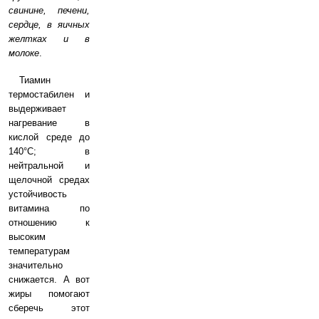
свинине, печени,
сердце, в яичных
желтках и в
молоке
.
Тиамин
термостабилен и
выдерживает
нагревание в
кислой среде до
140°С; в
нейтральной и
щелочной средах
устойчивость
витамина по
отношению к
высоким
температурам
значительно
снижается. А вот
жиры помогают
сберечь этот