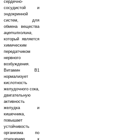
сердечно-
сосудистой и
эндокринной
систем, для
обмена вещества
ацетилхолина
,
который является
химическим
передатчиком
нервного
возбуждения.
Витамин B1
нормализует
кислотность
желудочного сока,
двигательную
активность
желудка и
кишечника,
повышает
устойчивость
организма по
отношению к