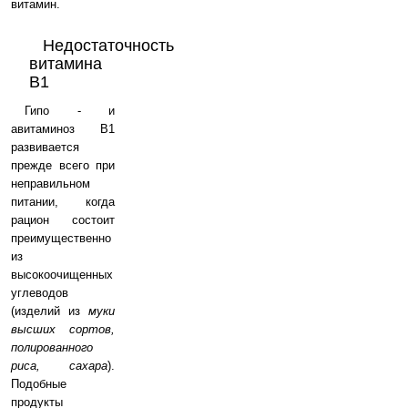
витамин.
Недостаточность
витамина
B1
Гипо - и
авитаминоз B1
развивается
прежде всего при
неправильном
питании, когда
рацион состоит
преимущественно
из
высокоочищенных
углеводов
(изделий из
муки
высших сортов,
полированного
риса, сахара
).
Подобные
продукты