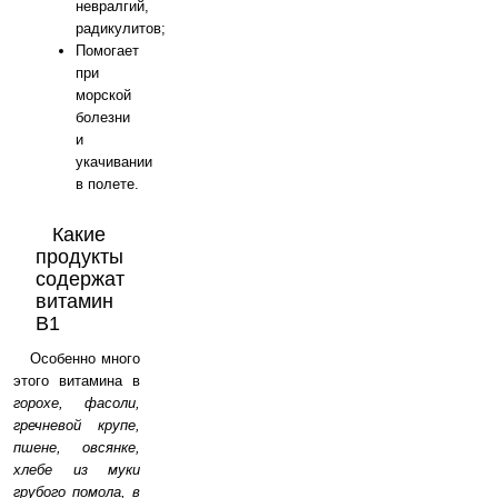
невралгий,
радикулитов;
Помогает
при
морской
болезни
и
укачивании
в полете.
Какие
продукты
содержат
витамин
B1
Особенно много
этого витамина в
горохе, фасоли,
гречневой крупе,
пшене, овсянке,
хлебе из муки
грубого помола, в