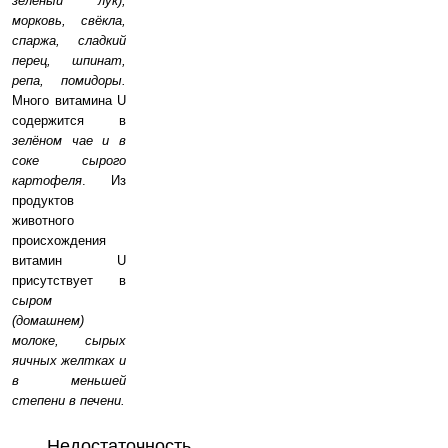
зеленый лук);
морковь, свёкла,
спаржа, сладкий
перец, шпинат,
репа, помидоры.
Много витамина U
содержится в
зелёном чае и в
соке сырого
картофеля
. Из
продуктов
животного
происхождения
витамин U
присутствует в
сыром
(домашнем)
молоке, сырых
яичных желтках и
в меньшей
степени в печени.
Недостаточность