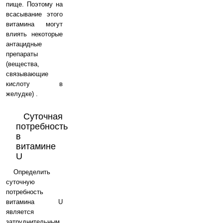
пище. Поэтому на
всасывание этого
витамина могут
влиять некоторые
антацидные
препараты
(вещества,
связывающие
кислоту в
желудке) .
Суточная
потребность
в
витамине
U
Определить
суточную
потребность
витамина U
является
затруднительным,