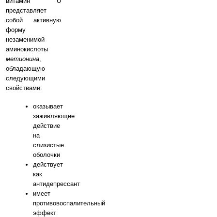
витамин U
представляет
собой активную
форму
незаменимой
аминокислоты
метионина
,
обладающую
следующими
свойствами:
оказывает
заживляющее
действие
на
слизистые
оболочки
действует
как
антидепрессант
имеет
противовоспалительный
эффект