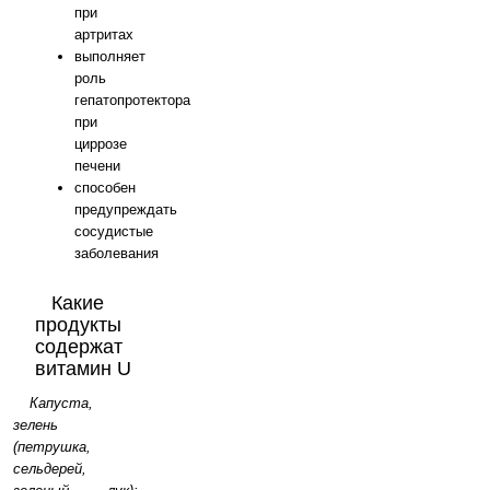
при
артритах
выполняет
роль
гепатопротектора
при
циррозе
печени
способен
предупреждать
сосудистые
заболевания
Какие
продукты
содержат
витамин U
Капуста,
зелень
(петрушка,
сельдерей,