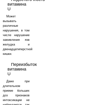
витамина
U
Может
вызывать
различные
нарушения, в том
числе нарушение
заживления язв
желудка и
двенадцатиперстной
кишки.
Переизбыток
витамина
U
Даже при
длительном
приеме больших
доз признаков
интоксикации не
наблюдается, так