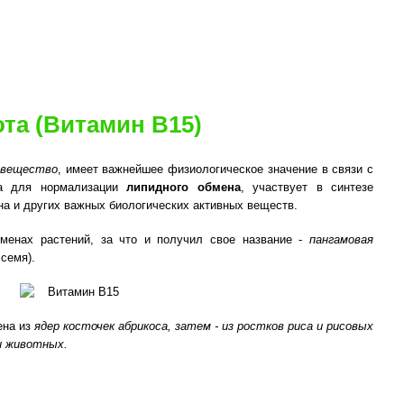
та (Витамин B15)
 вещество
, имеет важнейшее физиологическое значение в связи с
ма для нормализации
липидного обмена
, участвует в синтезе
на и других важных биологических активных веществ.
менах растений, за что и получил свое название -
пангамовая
 семя).
ена из
ядер косточек абрикоса, затем - из ростков риса и рисовых
ви животных.