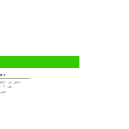
ия
епс
Бицепс
и
Спина
ция