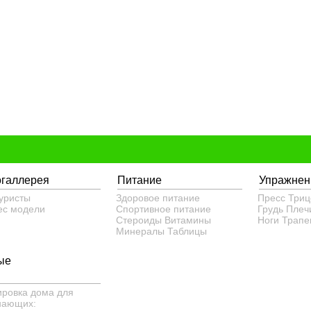
огаллерея
Питание
Упражнен
уристы
Здоровое питание
Пресс
Триц
ес модели
Спортивное питание
Грудь
Плеч
Стероиды
Витамины
Ноги
Трапе
Минералы
Таблицы
ые
ировка дома для
нающих: