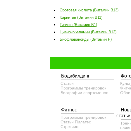
Оротовая кислота (Витамин B13)
Карнитин (Витамин B11)
Тиамин (Витамин B1)
Цианокобаламин (Витамин B12)
Биофлаваноиды (Витамин P)
Бодибилдинг
Фот
Статьи
Культ
Программы тренировок
Фитн
Биографии спортсменов
Обои
Фитнес
Нов
статьи
Программы тренировок
Статьи
Пилатес
Трен
Cтретчинг
начи