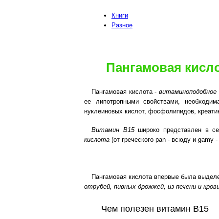
Книги
Разное
Пангамовая кисло
Пангамовая кислота -
витаминоподобное
ее липотропными свойствами, необходи
нуклеиновых кислот, фосфолипидов, креати
Витамин B15
широко представлен в се
кислота
(от греческого pan - всюду и gamy -
Пангамовая кислота впервые была выдел
отрубей, пивных дрожжей, из печени и кро
Чем полезен витамин B15