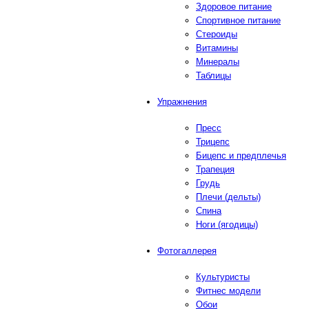
Здоровое питание
Спортивное питание
Стероиды
Витамины
Минералы
Таблицы
Упражнения
Пресс
Трицепс
Бицепс и предплечья
Трапеция
Грудь
Плечи (дельты)
Спина
Ноги (ягодицы)
Фотогаллерея
Культуристы
Фитнес модели
Обои