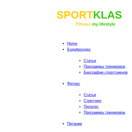
SPORT
KLAS
Fitness
my lifestyle
Home
Бодибилдинг
Статьи
Программы тренировок
Биографии спортсменов
Фитнес
Статьи
Cтретчинг
Пилатес
Программы тренировок
Питание