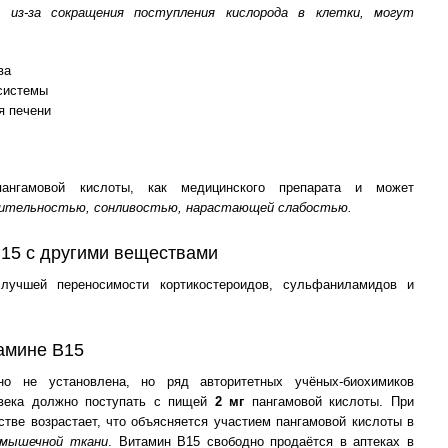
 из-за сокращения поступления кислорода в клетки, могут
ва
системы
я печени
нгамовой кислоты, как медицинского препарата и может
ажительностью, сонливостью, нарастающей слабостью.
15 с другими веществами
лучшей переносимости кортикостероидов, сульфаниламидов и
тамине В15
о не установлена, но ряд авторитетных учёных-биохимиков
овека должно поступать с пищей
2 мг
пангамовой кислоты. При
стве возрастает, что объясняется участием пангамовой кислоты в
мышечной ткани
. Витамин В15 свободно продаётся в аптеках в