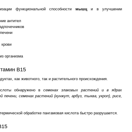
изации функциональной способности
мышц
и в улучшении
ние антител
адпочечников
 печени
 крови
из организма
итамин B15
дуктах, как животного, так и растительного происхождения.
кислоты обнаружено в
семенах злаковых растений и в ядрах
 печени, семенах растений (кунжут, арбуз, тыква, укроп), рисе,
термической обработке пангамовая кислота быстро разрушается.
B15