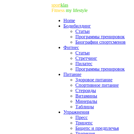
sport
klas
Fitness
my lifestyle
Home
Бодибилдинг
Статьи
Программы тренировок
Биографии спортсменов
Фитнес
Статьи
Cтретчинг
Пилатес
Программы тренировок
Питание
Здоровое питание
Спортивное питание
Стероиды
Витамины
Минералы
Таблицы
Упражнения
Пресс
Трицепс
Бицепс и предплечья
Трапеция