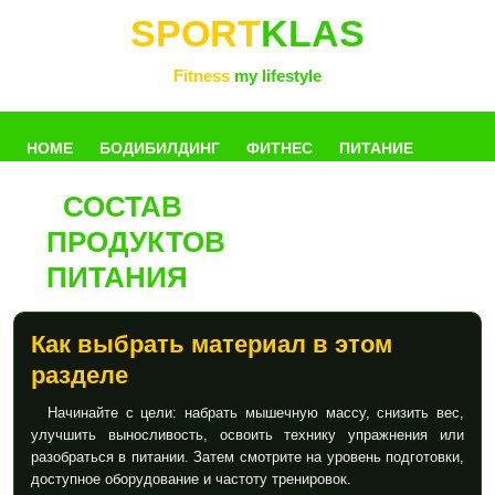
SPORT
KLAS
Fitness
my lifestyle
HOME
БОДИБИЛДИНГ
ФИТНЕС
ПИТАНИЕ
СОСТАВ
УПРАЖНЕНИЯ
ФОТОГАЛЛЕРЕЯ
КНИГИ
РАЗНОЕ
ПРОДУКТОВ
ПИТАНИЯ
Как выбрать материал в этом
разделе
Начинайте с цели: набрать мышечную массу, снизить вес,
улучшить выносливость, освоить технику упражнения или
разобраться в питании. Затем смотрите на уровень подготовки,
доступное оборудование и частоту тренировок.