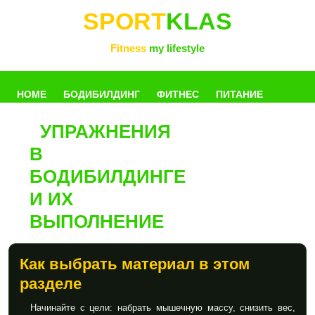
SPORT
KLAS
Fitness
my lifestyle
HOME
БОДИБИЛДИНГ
ФИТНЕС
ПИТАНИЕ
УПРАЖНЕНИЯ
УПРАЖНЕНИЯ
ФОТОГАЛЛЕРЕЯ
КНИГИ
РАЗНОЕ
В
БОДИБИЛДИНГЕ
И ИХ
ВЫПОЛНЕНИЕ
Как выбрать материал в этом
разделе
Начинайте с цели: набрать мышечную массу, снизить вес,