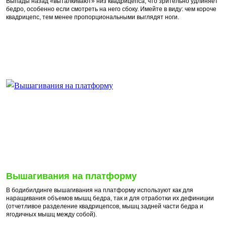
Выпады назад «выталкивают» низ квадрицепса, что зрительно удлиняет
бедро, особенно если смотреть на него сбоку. Имейте в виду: чем короче
квадрицепс, тем менее пропорциональными выглядят ноги.
Вышагивания на платформу
В бодибилдинге вышагивания на платформу используют как для
наращивания объемов мышц бедра, так и для отработки их дефиниции
(отчетливое разделение квадрицепсов, мышц задней части бедра и
ягодичных мышц между собой).