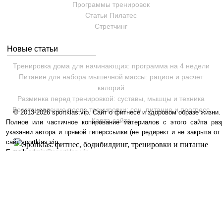
Программы тренировок
Статьи
Пилатес
Cтретчинг
Новые статьи
Тренировка дома для начинающих: программа на 4 недели
Питание для набора мышечной массы: рацион и расчет
калорий
Разминка перед тренировкой: суставы, мышцы и техника
Восстановление после тренировки: сон, питание и прогресс
© 2013-2026 sportklas.vip. Сайт о фитнесе и здоровом образе жизни. 
Карта сайта
Полное или частичное копирование материалов с этого сайта раз
указании автора и прямой гиперссылки (не редирект и не закрыта от
сайт sportklas.vip.
E-mail:
admin@sportklas.vip