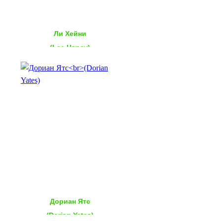
Ли Хейни
(Lee Haney)
Дориан Ятс
(Dorian Yates)