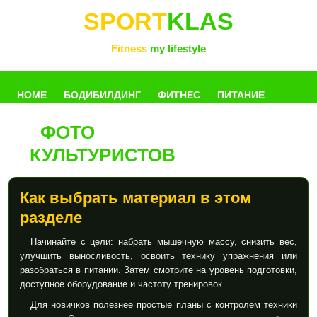
SPORT
KLAS
Fitness
my lifestyle
HOME
БОДИБИЛДИНГ
ФИТНЕС
ПИТАНИЕ
ФОТО
УПРАЖНЕНИЯ
ФОТОГАЛЛЕРЕЯ
КНИГИ
РАЗНОЕ
КУЛЬТУРИСТОВ
Как выбрать материал в этом
разделе
Начинайте с цели: набрать мышечную массу, снизить вес,
улучшить выносливость, освоить технику упражнения или
разобраться в питании. Затем смотрите на уровень подготовки,
доступное оборудование и частоту тренировок.
Для новичков полезнее простые планы с контролем техники