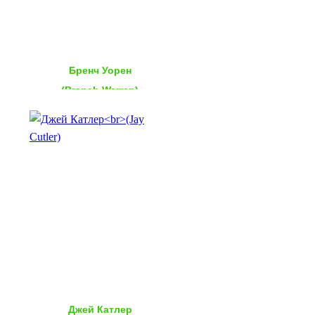
Бренч Уорен
(Branch Warren)
Джей Катлер