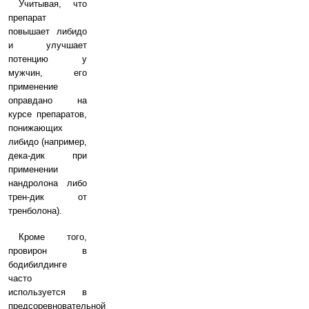
Учитывая, что
препарат
повышает либидо
и улучшает
потенцию у
мужчин, его
применение
оправдано на
курсе препаратов,
понижающих
либидо (например,
дека-дик при
применении
нандролона либо
трен-дик от
тренболона).
Кроме того,
провирон в
бодибилдинге
часто
используется в
предсоревновательной