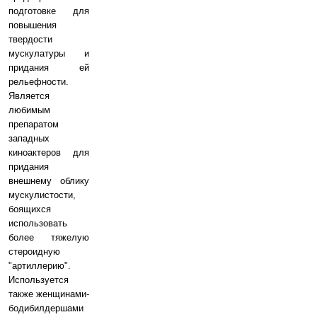
подготовке для
повышения
твердости
мускулатуры и
придания ей
рельефности.
Является
любимым
препаратом
западных
киноактеров для
придания
внешнему облику
мускулистости,
боящихся
использовать
более тяжелую
стероидную
"артиллерию".
Используется
также женщинами-
бодибилдершами