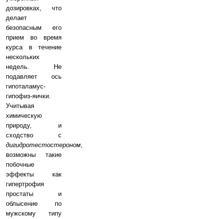
дозировках, что
делает
безопасным его
прием во время
курса в течение
нескольких
недель. Не
подавляет ось
гипоталамус-
гипофиз-яички.
Учитывая
химическую
природу, и
сходство с
дигидротестостероном
,
возможны такие
побочные
эффекты как
гипертрофия
простаты и
облысение по
мужскому типу