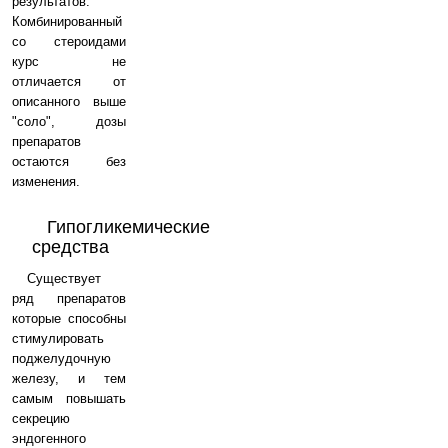
результатов.
Комбинированный
со стероидами
курс не
отличается от
описанного выше
"соло", дозы
препаратов
остаются без
изменения.
Гипогликемические
средства
Существует
ряд препаратов
которые способны
стимулировать
поджелудочную
железу, и тем
самым повышать
секрецию
эндогенного