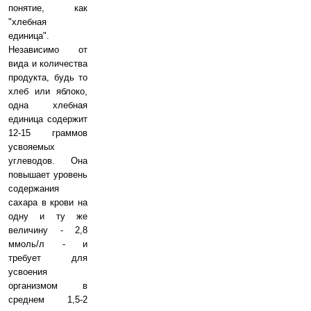
понятие, как
"хлебная
единица".
Независимо от
вида и количества
продукта, будь то
хлеб или яблоко,
одна хлебная
единица содержит
12-15 граммов
усвояемых
углеводов. Она
повышает уровень
содержания
сахара в крови на
одну и ту же
величину - 2,8
ммоль/л - и
требует для
усвоения
организмом в
среднем 1,5-2