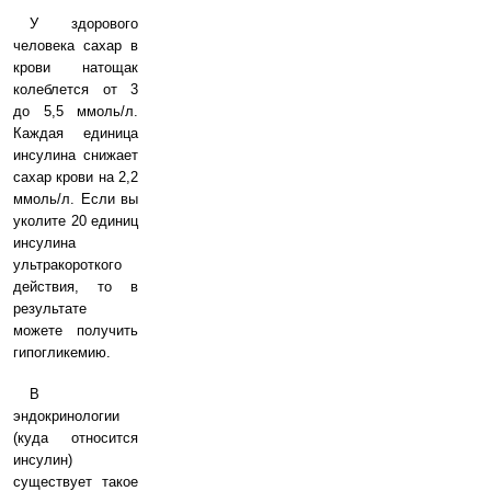
У здорового
человека сахар в
крови натощак
колеблется от 3
до 5,5 ммоль/л.
Каждая единица
инсулина снижает
сахар крови на 2,2
ммоль/л. Если вы
уколите 20 единиц
инсулина
ультракороткого
действия, то в
результате
можете получить
гипогликемию.
В
эндокринологии
(куда относится
инсулин)
существует такое