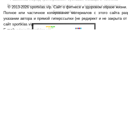
Восстановление после тренировки: сон, питание и прогресс
© 2013-2026 sportklas.vip. Сайт о фитнесе и здоровом образе жизни. 
Карта сайта
Полное или частичное копирование материалов с этого сайта раз
указании автора и прямой гиперссылки (не редирект и не закрыта от
сайт sportklas.vip.
E-mail:
admin@sportklas.vip