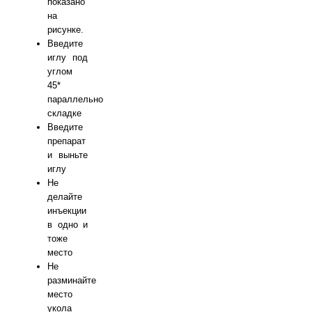
показано
на
рисунке.
Введите
иглу под
углом
45*
параллельно
складке
Введите
препарат
и выньте
иглу
Не
делайте
инъекции
в одно и
тоже
место
Не
разминайте
место
укола