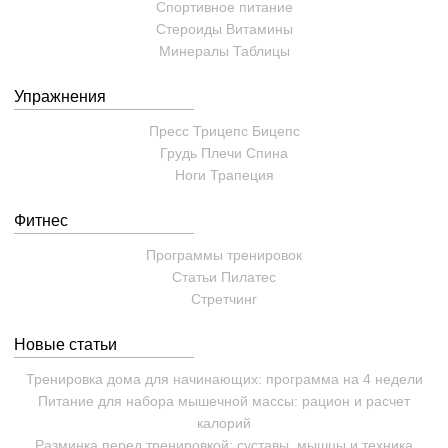
Спортивное питание
Стероиды
Витамины
Минералы
Таблицы
Упражнения
Пресс
Трицепс
Бицепс
Грудь
Плечи
Спина
Ноги
Трапеция
Фитнес
Программы тренировок
Статьи
Пилатес
Cтретчинг
Новые статьи
Тренировка дома для начинающих: программа на 4 недели
Питание для набора мышечной массы: рацион и расчет
калорий
Разминка перед тренировкой: суставы, мышцы и техника