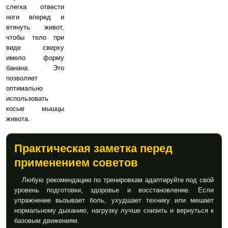
слегка отвести
ноги вперед и
втянуть живот,
чтобы тело при
виде сверху
имело форму
банана. Это
позволяет
оптимально
использовать
косые мышцы
живота.
Практическая заметка перед
применением советов
Любую рекомендацию по тренировкам адаптируйте под свой
уровень подготовки, здоровье и восстановление. Если
упражнение вызывает боль, ухудшает технику или мешает
нормальному дыханию, нагрузку лучше снизить и вернуться к
базовым движениям.