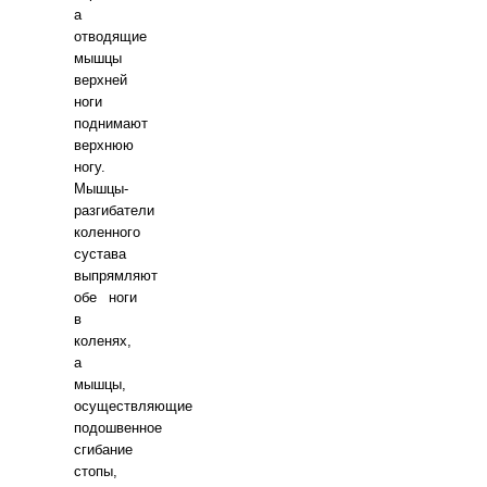
а
отводящие
мышцы
верхней
ноги
поднимают
верхнюю
ногу.
Мышцы-
разгибатели
коленного
сустава
выпрямляют
обе ноги
в
коленях,
а
мышцы,
осуществляющие
подошвенное
сгибание
стопы,