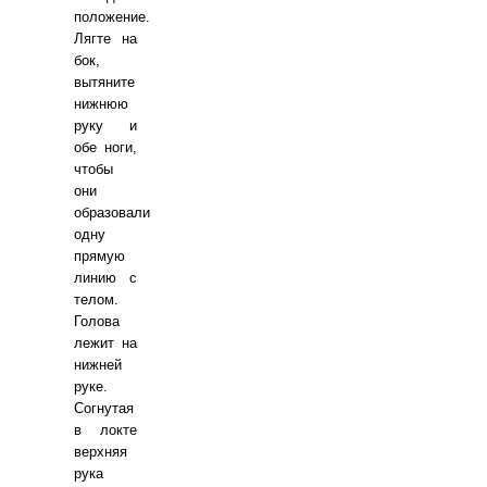
положение.
Лягте на
бок,
вытяните
нижнюю
руку и
обе ноги,
чтобы
они
образовали
одну
прямую
линию с
телом.
Голова
лежит на
нижней
руке.
Согнутая
в локте
верхняя
рука