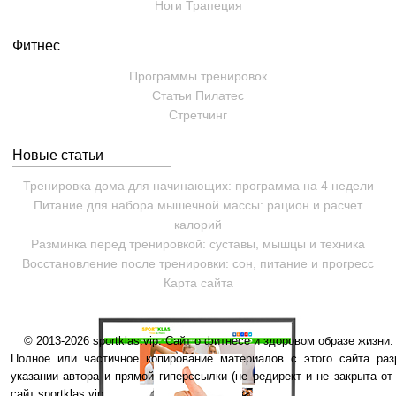
Ноги
Трапеция
Фитнес
Программы тренировок
Статьи
Пилатес
Cтретчинг
Новые статьи
Тренировка дома для начинающих: программа на 4 недели
Питание для набора мышечной массы: рацион и расчет
калорий
Разминка перед тренировкой: суставы, мышцы и техника
Восстановление после тренировки: сон, питание и прогресс
Карта сайта
© 2013-2026 sportklas.vip. Сайт о фитнесе и здоровом образе жизни. 
Полное или частичное копирование материалов с этого сайта раз
указании автора и прямой гиперссылки (не редирект и не закрыта от
сайт sportklas.vip.