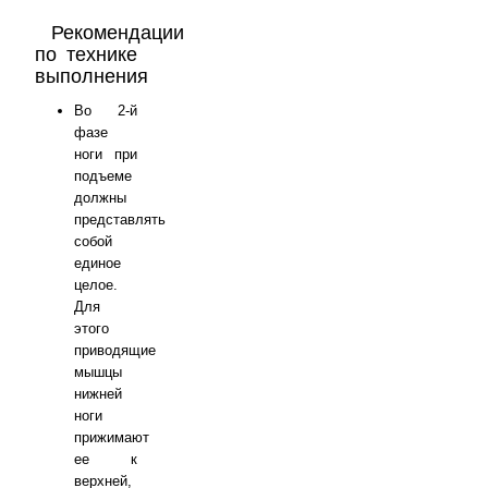
Рекомендации
по технике
выполнения
Во 2-й
фазе
ноги при
подъеме
должны
представлять
собой
единое
целое.
Для
этого
приводящие
мышцы
нижней
ноги
прижимают
ее к
верхней,