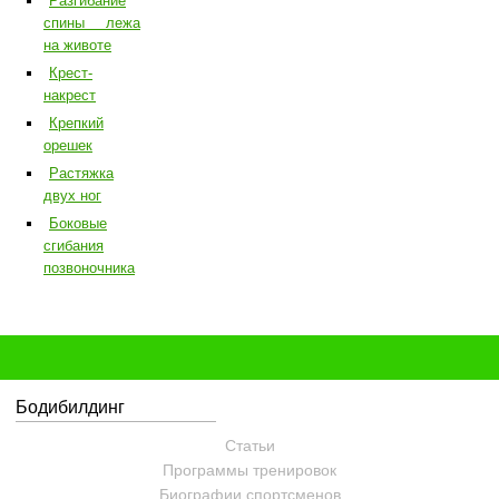
Разгибание
спины лежа
на животе
Крест-
накрест
Крепкий
орешек
Растяжка
двух ног
Боковые
сгибания
позвоночника
Бодибилдинг
Статьи
Программы тренировок
Биографии спортсменов