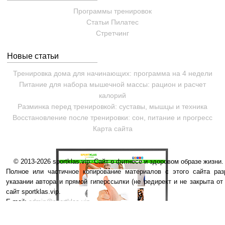
Программы тренировок
Статьи
Пилатес
Cтретчинг
Новые статьи
Тренировка дома для начинающих: программа на 4 недели
Питание для набора мышечной массы: рацион и расчет
калорий
Разминка перед тренировкой: суставы, мышцы и техника
Восстановление после тренировки: сон, питание и прогресс
Карта сайта
© 2013-2026 sportklas.vip. Сайт о фитнесе и здоровом образе жизни. 
Полное или частичное копирование материалов с этого сайта раз
указании автора и прямой гиперссылки (не редирект и не закрыта от
сайт sportklas.vip.
E-mail:
admin@sportklas.vip