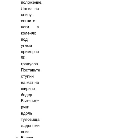
положение.
Лягте на
спину,
согните
ноги в
коленях
под
углом
примерно
90
градусов.
Поставьте
ступни
на мат на
ширине
бедер.
Вытяните
руки
вдоль
туловища
ладонями
вниз.
Выдох.