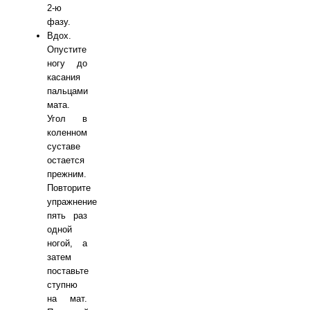
2-ю
фазу.
Вдох.
Опустите
ногу до
касания
пальцами
мата.
Угол в
коленном
суставе
остается
прежним.
Повторите
упражнение
пять раз
одной
ногой, а
затем
поставьте
ступню
на мат.