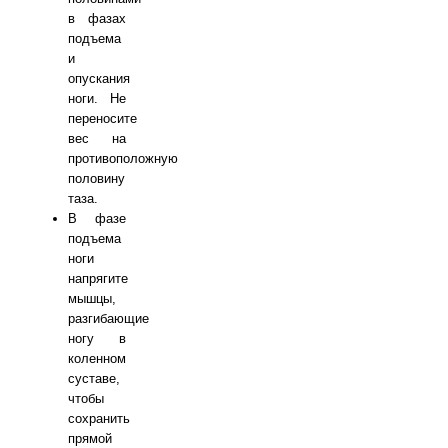
в фазах
подъема
и
опускания
ноги. Не
переносите
вес на
противоположную
половину
таза.
В фазе
подъема
ноги
напрягите
мышцы,
разгибающие
ногу в
коленном
суставе,
чтобы
сохранить
прямой