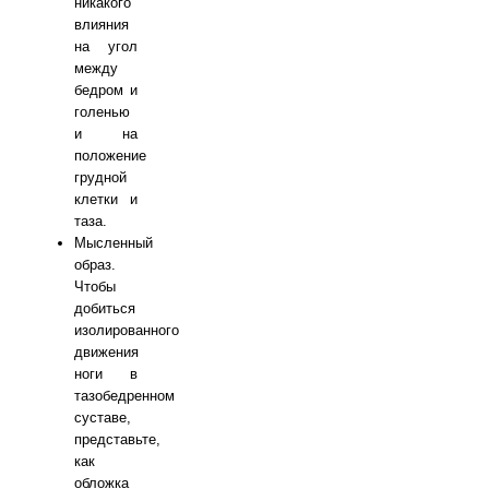
никакого
влияния
на угол
между
бедром и
голенью
и на
положение
грудной
клетки и
таза.
Мысленный
образ.
Чтобы
добиться
изолированного
движения
ноги в
тазобедренном
суставе,
представьте,
как
обложка