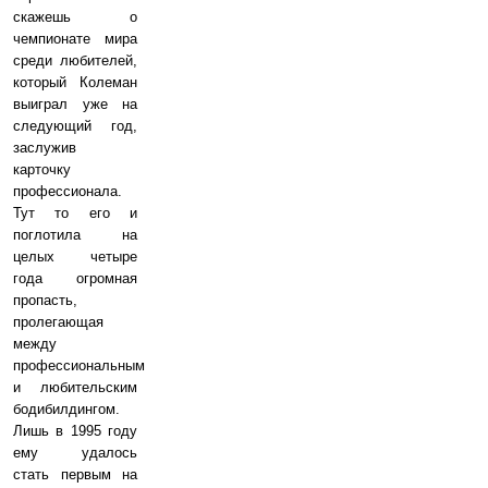
скажешь о
чемпионате мира
среди любителей,
который Колеман
выиграл уже на
следующий год,
заслужив
карточку
профессионала.
Тут то его и
поглотила на
целых четыре
года огромная
пропасть,
пролегающая
между
профессиональным
и любительским
бодибилдингом.
Лишь в 1995 году
ему удалось
стать первым на