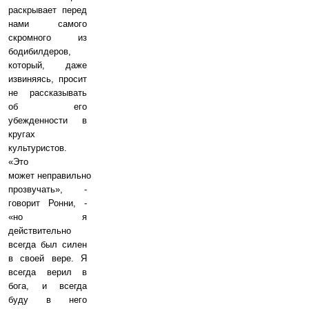
раскрывает перед
нами самого
скромного из
бодибилдеров,
который, даже
извиняясь, просит
не рассказывать
об его
убежденности в
кругах
культуристов.
«Это
может неправильно
прозвучать», -
говорит Ронни, -
«но я
действительно
всегда был силен
в своей вере. Я
всегда верил в
бога, и всегда
буду в него