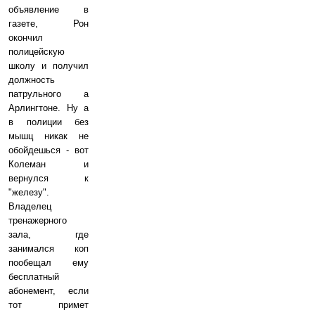
объявление в
газете, Рон
окончил
полицейскую
школу и получил
должность
патрульного а
Арлингтоне. Ну а
в полиции без
мышц никак не
обойдешься - вот
Колеман и
вернулся к
"железу".
Владелец
тренажерного
зала, где
занимался коп
пообещал ему
бесплатный
абонемент, если
тот примет