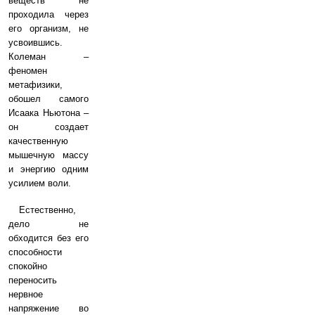
веществ не
проходила через
его организм, не
усвоившись.
Колеман –
феномен
метафизики,
обошел самого
Исаака Ньютона –
он создает
качественную
мышечную массу
и энергию одним
усилием воли.
Естественно,
дело не
обходится без его
способности
спокойно
переносить
нервное
напряжение во