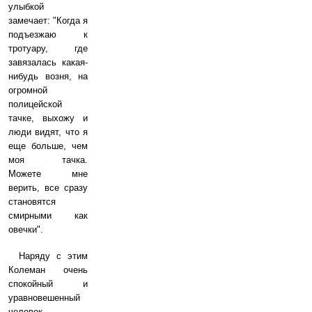
улыбкой
замечает: "Когда я
подъезжаю к
тротуару, где
завязалась какая-
нибудь возня, на
огромной
полицейской
тачке, выхожу и
люди видят, что я
еще больше, чем
моя тачка.
Можете мне
верить, все сразу
становятся
смирными как
овечки".
Наряду с этим
Колеман очень
спокойный и
уравновешенный
человек,