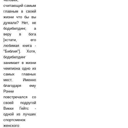
считающий самым
главным в своей
жизни что бы вы
думали? Нет, не
бодибилдинг, а
веру в бога
[кстати, его
любимая книга -
"Библия"]. Хотя,
бодибилдинг
занимает в жизни
чемпиона одно из
самых главных
мест. Именно
благодаря ему
Ронни
повстречался со
своей подругой
Викки Гейтс -
одной из лучших
спортсменок
женского