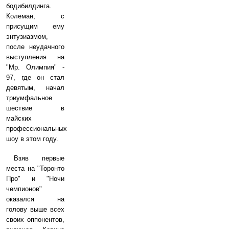
бодибилдинга.
Колеман, с
присущим ему
энтузиазмом,
после неудачного
выступления на
"Мр. Олимпия" -
97, где он стал
девятым, начал
триумфальное
шествие в
майских
профессиональных
шоу в этом году.
Взяв первые
места на "Торонто
Про" и "Ночи
чемпионов"
оказался на
голову выше всех
своих оппонентов,