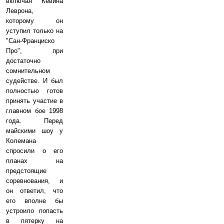
включая Кевина
Леврона,
которому он
уступил только на
"Сан-Франциско
Про", при
достаточно
сомнительном
судействе. И был
полностью готов
принять участие в
главном бое 1998
года. Перед
майскими шоу у
Колемана
спросили о его
планах на
предстоящие
соревнования, и
он ответил, что
его вполне бы
устроило попасть
в пятерку на