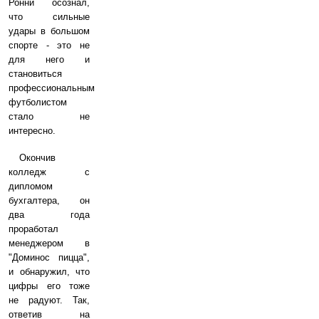
Ронни осознал,
что сильные
удары в большом
спорте - это не
для него и
становиться
профессиональным
футболистом
стало не
интересно.
Окончив
колледж с
дипломом
бухгалтера, он
два года
проработал
менеджером в
"Доминос пицца",
и обнаружил, что
цифры его тоже
не радуют. Так,
ответив на