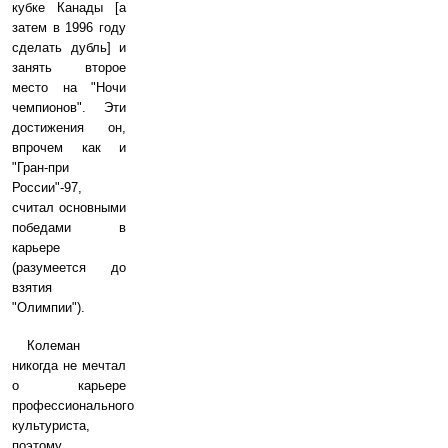
кубке Канады [а
затем в 1996 году
сделать дубль] и
занять второе
место на "Ночи
чемпионов". Эти
достижения он,
впрочем как и
"Гран-при
России"-97,
считал основными
победами в
карьере
(разумеется до
взятия
"Олимпии").
Колеман
никогда не мечтал
о карьере
профессионального
культуриста,
поэтому