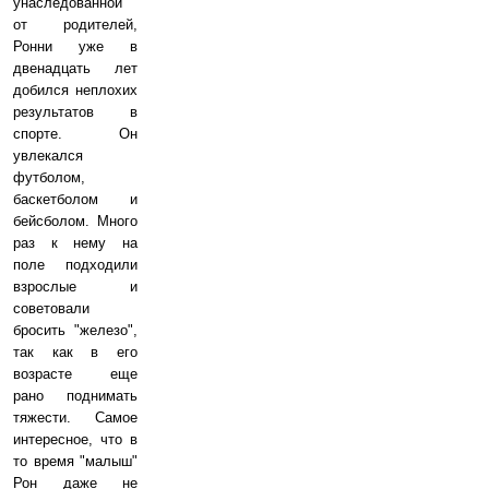
унаследованной
от родителей,
Ронни уже в
двенадцать лет
добился неплохих
результатов в
спорте. Он
увлекался
футболом,
баскетболом и
бейсболом. Много
раз к нему на
поле подходили
взрослые и
советовали
бросить "железо",
так как в его
возрасте еще
рано поднимать
тяжести. Самое
интересное, что в
то время "малыш"
Рон даже не