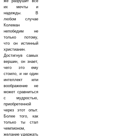
же разрушит все
их мечты и
надежды. В
любом случае
Колеман
непобедим не
только потому,
что он истинный
христианин.
Достигнув самых
вершин, он знает,
чего это ему
стоило, и ни один
интеллект или
воображение не
может сравниться
с мудростью,
приобретенной
через этот опыт.
Более того, как
только ты стал
чемпионом,
желание удержать