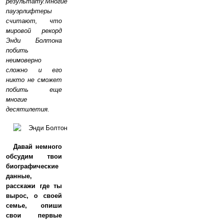
результату.Многие
пауэрлифтеры
считают, что
мировой рекорд
Энди Болтона
побить
неимоверно
сложно и его
никто не сможет
побить еще
многие
десятилетия.
Давай немного
обсудим твои
биографические
данные,
расскажи где ты
вырос, о своей
семье, опиши
свои первые