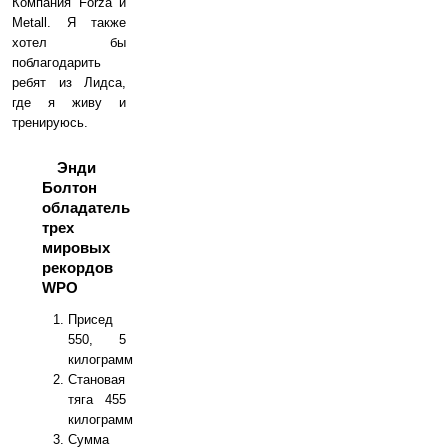
Компания Forza и
Metall. Я также
хотел бы
поблагодарить
ребят из Лидса,
где я живу и
тренируюсь.
Энди
Болтон
обладатель
трех
мировых
рекордов
WPO
Присед
550, 5
килограмм
Становая
тяга 455
килограмм
Сумма