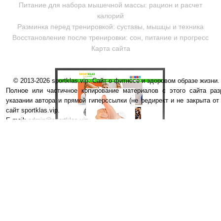
Питание для набора мышечной массы: рацион и расчет
калорий
Разминка перед тренировкой: суставы, мышцы и техника
Восстановление после тренировки: сон, питание и прогресс
Карта сайта
© 2013-2026 sportklas.vip. Сайт о фитнесе и здоровом образе жизни. 
Полное или частичное копирование материалов с этого сайта раз
указании автора и прямой гиперссылки (не редирект и не закрыта от
сайт sportklas.vip.
E-mail:
admin@sportklas.vip