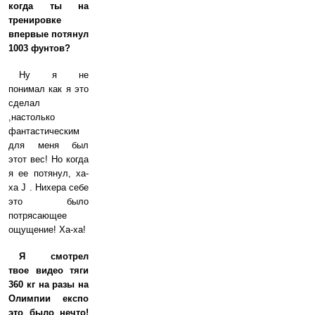
когда ты на
тренировке
впервые потянул
1003 фунтов?
Ну я не
понимал как я это
сделал
,настолько
фантастическим
для меня был
этот вес! Но когда
я ее потянул, ха-
ха J . Нихера себе
это было
потрясающее
ощущение! Ха-ха!
Я смотрел
твое видео тяги
360 кг на разы на
Олимпии експо
это было нечто!