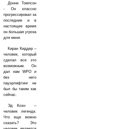
Донни Томпсон
- Он классно
прогрессировал за
последние и в
настоящее время
он большая угроза
для меня.
Киран Киддер –
человек, который
сделал все это
возможным. Он
дал нам WPO и
без него
пауэрлифтинг не
был бы таким как
сейчас.
Эд Коэн –
человек легенда.
Что еще можно
сказать? Это
человек является