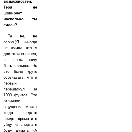
возможностей.
Тебя не
шокирует
насколько ты
силен?
Та не, не
особо.)Я никогда
не думал что я
достаточно силен,
я всегда хочу
быть сильнее. Но
это было круто
осознавать, что я
первый
перешагнул за
1000 фунтов. Это
отличное
ощущение. Может
когда когда-то
придет время и я
уйду из спорта я
буду думать «А