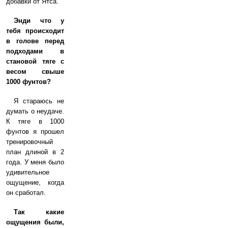
добавки от Ятса.
Энди что у
тебя происходит
в голове перед
подходами в
становой тяге с
весом свыше
1000 фунтов?
Я стараюсь не
думать о неудаче.
К тяге в 1000
фунтов я прошел
тренировочный
план длиной в 2
года. У меня было
удивительное
ощущение, когда
он сработал.
Так какие
ощущения были,