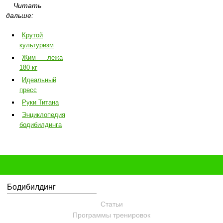
Читать
дальше:
Крутой
культуризм
Жим лежа
180 кг
Идеальный
пресс
Руки Титана
Энциклопедия
бодибилдинга
Бодибилдинг
Статьи
Программы тренировок