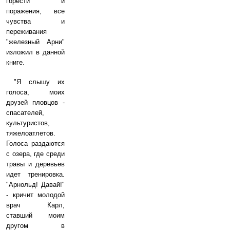
горести и
поражения, все
чувства и
переживания
"железный Арни"
изложил в данной
книге.
"Я слышу их
голоса, моих
друзей пловцов -
спасателей,
культуристов,
тяжелоатлетов.
Голоса раздаются
с озера, где среди
травы и деревьев
идет тренировка.
"Арнольд! Давай!"
- кричит молодой
врач Карл,
ставший моим
другом в