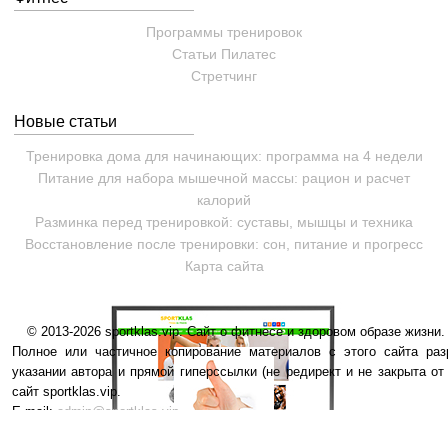
Программы тренировок
Статьи
Пилатес
Cтретчинг
Новые статьи
Тренировка дома для начинающих: программа на 4 недели
Питание для набора мышечной массы: рацион и расчет
калорий
Разминка перед тренировкой: суставы, мышцы и техника
Восстановление после тренировки: сон, питание и прогресс
Карта сайта
© 2013-2026 sportklas.vip. Сайт о фитнесе и здоровом образе жизни. 
Полное или частичное копирование материалов с этого сайта раз
указании автора и прямой гиперссылки (не редирект и не закрыта от
сайт sportklas.vip.
E-mail:
admin@sportklas.vip