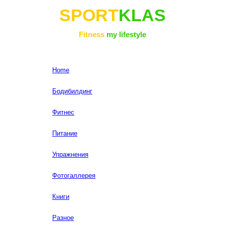
SPORT
KLAS
Fitness
my lifestyle
Home
Бодибилдинг
Фитнес
Питание
Упражнения
Фотогаллерея
Книги
Разное