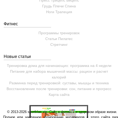
Пресс
Трицепс
Бицепс
Грудь
Плечи
Спина
Ноги
Трапеция
Фитнес
Программы тренировок
Статьи
Пилатес
Cтретчинг
Новые статьи
Тренировка дома для начинающих: программа на 4 недели
Питание для набора мышечной массы: рацион и расчет
калорий
Разминка перед тренировкой: суставы, мышцы и техника
Восстановление после тренировки: сон, питание и прогресс
Карта сайта
© 2013-2026 sportklas.vip. Сайт о фитнесе и здоровом образе жизни. 
Полное или частичное копирование материалов с этого сайта раз