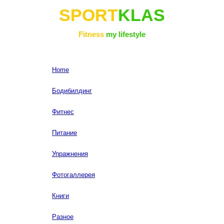
SPORT
KLAS
Fitness
my lifestyle
Home
Бодибилдинг
Фитнес
Питание
Упражнения
Фотогаллерея
Книги
Разное